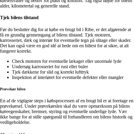
kørselsvaner og behov for plads og komfort. Tag også højde for bilens
alder, kilometertal og generelle stand.
Tjek bilens tilstand
Før du beslutter dig for at købe en brugt bil i Ribe, er det afgørende at
få en grundig gennemgang af bilens tilstand. Tjek motoren,
karrosseriet, dæk og interiør for eventuelle tegn på slitage eller skader.
Det kan også være en god idé at bede om en biltest for at sikre, at alt
fungerer korrekt.
Check motoren for eventuelle lækager eller unormale lyde
Undersøg karrosseriet for rust eller buler
Tjek dækkene for slid og korrekt lufttryk
Inspektion af interiøret for eventuelle defekter eller mangler
Prøvekør bilen
En af de vigtigste steps i købsprocessen af en brugt bil er at foretage en
prøvekørsel. Under prøvekørslen skal du være opmærksom på bilens
køreegenskaber, bremser, styring og eventuelle underlige lyde. Vær
ikke bange for at stille spørgsmål til forhandleren om bilens historik og
vedligeholdelse.