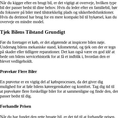
Når du kigger efter en brugt bil, er det vigtigt at overveje, hvilken type
bil der passer bedst til dine behov. Hvis du leder efter en familiebil, bør
du fokusere på biler med tilstrækkelig plads og sikkerhedsfunktioner.
Hvis du derimod har brug for en mere kompakt bil til bykørsel, kan du
overveje en mindre model.
Tjek Bilens Tilstand Grundigt
Før du foretager et køb, er det afgørende at inspicere bilen nøje.
Undersøg bilens mekaniske stand, kilometertal, og tjek om der er tegn
på skader eller tidligere reparationer. Det kan også være en god idé at
bede om bilens servicehistorik for at få et indblik i, hvordan den er
blevet vedligeholdt.
Prøvekør Flere Biler
En prøvetur er en vigtig del af købsprocessen, da det giver dig
mulighed for at føle bilens køreegenskaber og komfort. Tag dig tid til
at prøvekøre flere forskellige biler for at sammenligne og finde den, der
passer bedst til dig.
Forhandle Prisen
Når du har fundet den rette brugte bil, er det tid til at forhandle prisen.