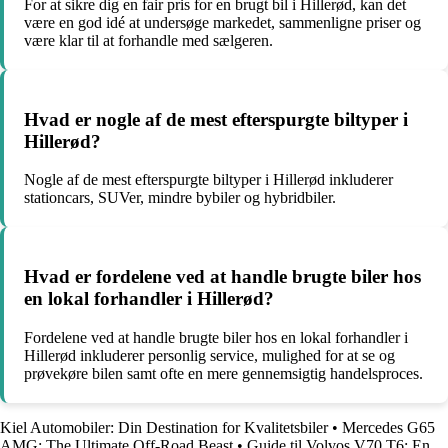
For at sikre dig en fair pris for en brugt bil i Hillerød, kan det
være en god idé at undersøge markedet, sammenligne priser og
være klar til at forhandle med sælgeren.
Hvad er nogle af de mest efterspurgte biltyper i
Hillerød?
Nogle af de mest efterspurgte biltyper i Hillerød inkluderer
stationcars, SUVer, mindre bybiler og hybridbiler.
Hvad er fordelene ved at handle brugte biler hos
en lokal forhandler i Hillerød?
Fordelene ved at handle brugte biler hos en lokal forhandler i
Hillerød inkluderer personlig service, mulighed for at se og
prøvekøre bilen samt ofte en mere gennemsigtig handelsproces.
Kiel Automobiler: Din Destination for Kvalitetsbiler
•
Mercedes G65
AMG: The Ultimate Off-Road Beast
•
Guide til Volvos V70 T6: En