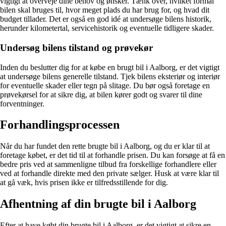
vigtigt at overveje dine behov og ønsker. Tænk over, hvilket formål
bilen skal bruges til, hvor meget plads du har brug for, og hvad dit
budget tillader. Det er også en god idé at undersøge bilens historik,
herunder kilometertal, servicehistorik og eventuelle tidligere skader.
Undersøg bilens tilstand og prøvekør
Inden du beslutter dig for at købe en brugt bil i Aalborg, er det vigtigt
at undersøge bilens generelle tilstand. Tjek bilens eksteriør og interiør
for eventuelle skader eller tegn på slitage. Du bør også foretage en
prøvekørsel for at sikre dig, at bilen kører godt og svarer til dine
forventninger.
Forhandlingsprocessen
Når du har fundet den rette brugte bil i Aalborg, og du er klar til at
foretage købet, er det tid til at forhandle prisen. Du kan forsøge at få en
bedre pris ved at sammenligne tilbud fra forskellige forhandlere eller
ved at forhandle direkte med den private sælger. Husk at være klar til
at gå væk, hvis prisen ikke er tilfredsstillende for dig.
Afhentning af din brugte bil i Aalborg
Efter at have købt din brugte bil i Aalborg, er det vigtigt at sikre en