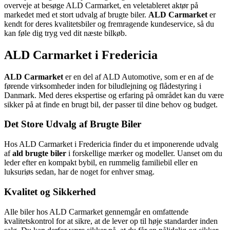
overveje at besøge ALD Carmarket, en veletableret aktør på
markedet med et stort udvalg af brugte biler.
ALD Carmarket
er
kendt for deres kvalitetsbiler og fremragende kundeservice, så du
kan føle dig tryg ved dit næste bilkøb.
ALD Carmarket i Fredericia
ALD Carmarket
er en del af ALD Automotive, som er en af de
førende virksomheder inden for biludlejning og flådestyring i
Danmark. Med deres ekspertise og erfaring på området kan du være
sikker på at finde en brugt bil, der passer til dine behov og budget.
Det Store Udvalg af Brugte Biler
Hos ALD Carmarket i Fredericia finder du et imponerende udvalg
af
ald brugte biler
i forskellige mærker og modeller. Uanset om du
leder efter en kompakt bybil, en rummelig familiebil eller en
luksuriøs sedan, har de noget for enhver smag.
Kvalitet og Sikkerhed
Alle biler hos ALD Carmarket gennemgår en omfattende
kvalitetskontrol for at sikre, at de lever op til høje standarder inden