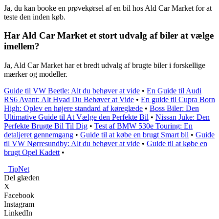
Ja, du kan booke en prøvekørsel af en bil hos Ald Car Market for at
teste den inden køb.
Har Ald Car Market et stort udvalg af biler at vælge
imellem?
Ja, Ald Car Market har et bredt udvalg af brugte biler i forskellige
mærker og modeller.
Guide til VW Beetle: Alt du behøver at vide
•
En Guide til Audi
RS6 Avant: Alt Hvad Du Behøver at Vide
•
En guide til Cupra Born
High: Oplev en højere standard af køreglæde
•
Boss Biler: Den
Ultimative Guide til At Vælge den Perfekte Bil
•
Nissan Juke: Den
Perfekte Brugte Bil Til Dig
•
Test af BMW 530e Touring: En
detaljeret gennemgang
•
Guide til at købe en brugt Smart bil
•
Guide
til VW Nørresundby: Alt du behøver at vide
•
Guide til at købe en
brugt Opel Kadett
•
_
TipNet
Del glæden
X
Facebook
Instagram
LinkedIn