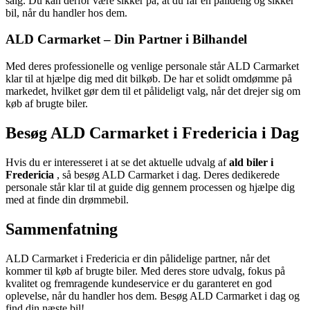
salg. Du kan derfor være sikker på, at du får en pålidelig og sikker
bil, når du handler hos dem.
ALD Carmarket – Din Partner i Bilhandel
Med deres professionelle og venlige personale står ALD Carmarket
klar til at hjælpe dig med dit bilkøb. De har et solidt omdømme på
markedet, hvilket gør dem til et pålideligt valg, når det drejer sig om
køb af brugte biler.
Besøg ALD Carmarket i Fredericia i Dag
Hvis du er interesseret i at se det aktuelle udvalg af
ald biler i
Fredericia
, så besøg ALD Carmarket i dag. Deres dedikerede
personale står klar til at guide dig gennem processen og hjælpe dig
med at finde din drømmebil.
Sammenfatning
ALD Carmarket i Fredericia er din pålidelige partner, når det
kommer til køb af brugte biler. Med deres store udvalg, fokus på
kvalitet og fremragende kundeservice er du garanteret en god
oplevelse, når du handler hos dem. Besøg ALD Carmarket i dag og
find din næste bil!