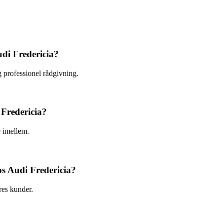
udi Fredericia?
g professionel rådgivning.
 Fredericia?
e imellem.
os Audi Fredericia?
res kunder.