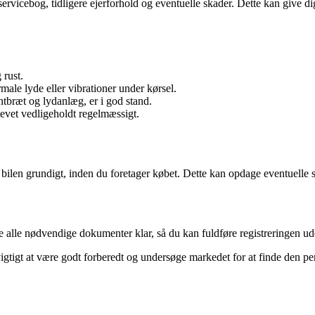
ervicebog, tidligere ejerforhold og eventuelle skader. Dette kan give di
 rust.
e lyde eller vibrationer under kørsel.
ntbræt og lydanlæg, er i god stand.
evet vedligeholdt regelmæssigt.
bilen grundigt, inden du foretager købet. Dette kan opdage eventuelle skj
ave alle nødvendige dokumenter klar, så du kan fuldføre registreringen u
gtigt at være godt forberedt og undersøge markedet for at finde den per