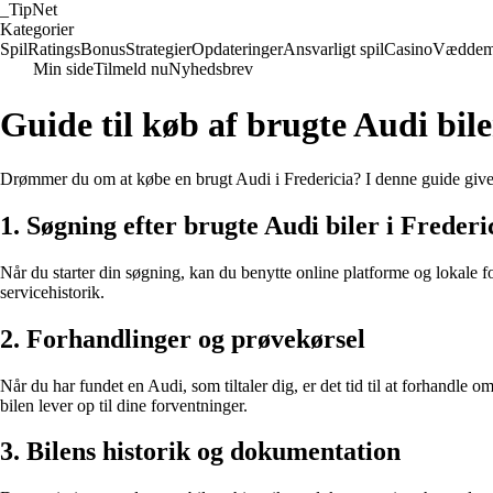
_
TipNet
Kategorier
Spil
Ratings
Bonus
Strategier
Opdateringer
Ansvarligt spil
Casino
Væddem
Min side
Tilmeld nu
Nyhedsbrev
Guide til køb af brugte Audi bile
Drømmer du om at købe en brugt Audi i Fredericia? I denne guide giver 
1. Søgning efter brugte Audi biler i Frederi
Når du starter din søgning, kan du benytte online platforme og lokale fo
servicehistorik.
2. Forhandlinger og prøvekørsel
Når du har fundet en Audi, som tiltaler dig, er det tid til at forhandle
bilen lever op til dine forventninger.
3. Bilens historik og dokumentation