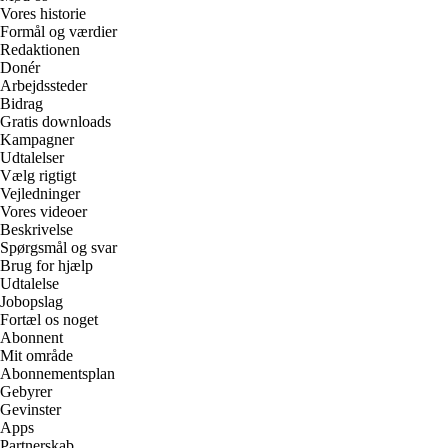
Vores historie
Formål og værdier
Redaktionen
Donér
Arbejdssteder
Bidrag
Gratis downloads
Kampagner
Udtalelser
Vælg rigtigt
Vejledninger
Vores videoer
Beskrivelse
Spørgsmål og svar
Brug for hjælp
Udtalelse
Jobopslag
Fortæl os noget
Abonnent
Mit område
Abonnementsplan
Gebyrer
Gevinster
Apps
Partnerskab