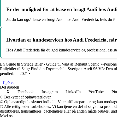
Er der mulighed for at lease en brugt Audi hos Aud
Ja, du kan også lease en brugt Audi hos Audi Fredericia, hvis du fo
Hvordan er kundeservicen hos Audi Fredericia, når
Hos Audi Fredericia får du god kundeservice og professionel assist
En Guide til Stylede Biler
•
Guide til Valg af Renault Scenic 7-Persone
Rallybiler til Salg: Find din Drømmebil i Sverige
•
Audi S6 V8: Den ult
pendlerbil i 2021
•
_
TipNet
Del glæden
X
Facebook
Instagram
LinkedIn
YouTube
Pin
© Beskyttet af ophavsretsloven.
© Ophavsretligt beskyttet indhold. Vi er affiliatepartner og kan modtag
© Alle rettigheder forbeholdes. Vi kan tjene en del af salget fra produk
distribueres, transmitteres, cachelagres eller på anden måde bruges, und
Mød os