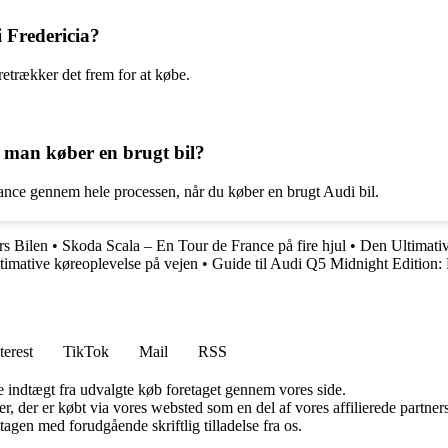
i Fredericia?
retrækker det frem for at købe.
 man køber en brugt bil?
ance gennem hele processen, når du køber en brugt Audi bil.
rs Bilen
•
Skoda Scala – En Tour de France på fire hjul
•
Den Ultimativ
imative køreoplevelse på vejen
•
Guide til Audi Q5 Midnight Edition: 
terest
TikTok
Mail
RSS
e indtægt fra udvalgte køb foretaget gennem vores side.
ter, der er købt via vores websted som en del af vores affilierede partn
tagen med forudgående skriftlig tilladelse fra os.