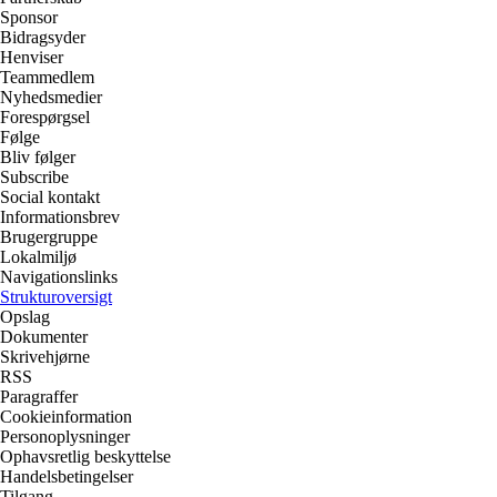
Sponsor
Bidragsyder
Henviser
Teammedlem
Nyhedsmedier
Forespørgsel
Følge
Bliv følger
Subscribe
Social kontakt
Informationsbrev
Brugergruppe
Lokalmiljø
Navigationslinks
Strukturoversigt
Opslag
Dokumenter
Skrivehjørne
RSS
Paragraffer
Cookieinformation
Personoplysninger
Ophavsretlig beskyttelse
Handelsbetingelser
Tilgang