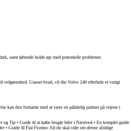
g dæk, samt løbende holde øje med potentielle problemer.
til velgørenhed. Uanset hvad, vil din Volvo 240 efterlade et varigt
lse kan den fortsætte med at være en pålidelig partner på vejene i
er og Tip
•
Guide til at købe brugte biler i Næstved
•
En komplet guide
ler
•
Guide til Fiat Fiorino: Alt du skal vide om denne alsidige