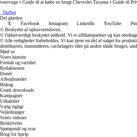
varevogn
•
Guide til at købe en brugt Chevrolet Tacuma
•
Guide til Pr
_
TipNet
Del glæden
X
Facebook
Instagram
LinkedIn
YouTube
Pin
© Beskyttet af ophavsretsloven.
© Ophavsretligt beskyttet indhold. Vi er affiliatepartner og kan modtag
© Alle rettigheder forbeholdes. Vi kan tjene en del af salget fra produk
distribueres, transmitteres, cachelagres eller på anden måde bruges, und
Mød os
Vores historie
Formål og værdier
Redaktionen
Donér
Arbejdssteder
Bidrag
Gratis downloads
Kampagner
Udtalelser
Vælg rigtigt
Vejledninger
Vores videoer
Beskrivelse
Spørgsmål og svar
Brug for hjælp