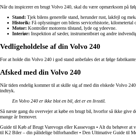
Når du inspicerer en brugt Volvo 240, skal du være opmærksom på føl
Stand:
Tjek bilens generelle stand, herunder rust, lakfejl og me
Historik:
Få oplysninger om bilens servicehistorie, kilometertal o
Motor:
Kontroller motorens tilstand, lyde og ydeevne.
Interiør:
Inspektion af sæder, instrumentbræt og andre indvend
Vedligeholdelse af din Volvo 240
For at holde din Volvo 240 i god stand anbefales det at følge fabrikant
Afsked med din Volvo 240
Når tiden endelig kommer til at skille sig af med din elskede Volvo 240,
indtryk.
En Volvo 240 er ikke blot en bil, det er en livsstil.
Så næste gang du overvejer at købe en brugt bil, hvorfor så ikke give 
mange år fremover.
Guide til Køb af Brugt Varevogn eller Kassevogn
•
Alt du behøver at
til K2 Biler – din pålidelige bilforhandler
•
Den Ultimative Guide til