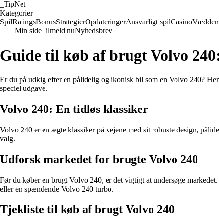
_
TipNet
Kategorier
Spil
Ratings
Bonus
Strategier
Opdateringer
Ansvarligt spil
Casino
Væddem
Min side
Tilmeld nu
Nyhedsbrev
Guide til køb af brugt Volvo 240
Er du på udkig efter en pålidelig og ikonisk bil som en Volvo 240? Her 
speciel udgave.
Volvo 240: En tidløs klassiker
Volvo 240 er en ægte klassiker på vejene med sit robuste design, pålide
valg.
Udforsk markedet for brugte Volvo 240
Før du køber en brugt Volvo 240, er det vigtigt at undersøge markedet. 
eller en spændende Volvo 240 turbo.
Tjekliste til køb af brugt Volvo 240