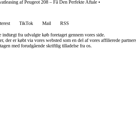
ivatleasing af Peugeot 208 – Få Den Perfekte Aftale
•
terest
TikTok
Mail
RSS
e indtægt fra udvalgte køb foretaget gennem vores side.
ter, der er købt via vores websted som en del af vores affilierede partn
tagen med forudgående skriftlig tilladelse fra os.