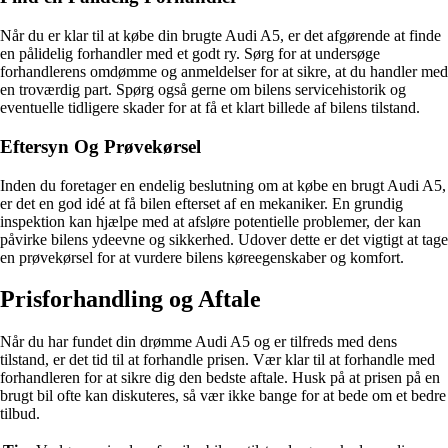
Når du er klar til at købe din brugte Audi A5, er det afgørende at finde
en pålidelig forhandler med et godt ry. Sørg for at undersøge
forhandlerens omdømme og anmeldelser for at sikre, at du handler med
en troværdig part. Spørg også gerne om bilens servicehistorik og
eventuelle tidligere skader for at få et klart billede af bilens tilstand.
Eftersyn Og Prøvekørsel
Inden du foretager en endelig beslutning om at købe en brugt Audi A5,
er det en god idé at få bilen efterset af en mekaniker. En grundig
inspektion kan hjælpe med at afsløre potentielle problemer, der kan
påvirke bilens ydeevne og sikkerhed. Udover dette er det vigtigt at tage
en prøvekørsel for at vurdere bilens køreegenskaber og komfort.
Prisforhandling og Aftale
Når du har fundet din drømme Audi A5 og er tilfreds med dens
tilstand, er det tid til at forhandle prisen. Vær klar til at forhandle med
forhandleren for at sikre dig den bedste aftale. Husk på at prisen på en
brugt bil ofte kan diskuteres, så vær ikke bange for at bede om et bedre
tilbud.