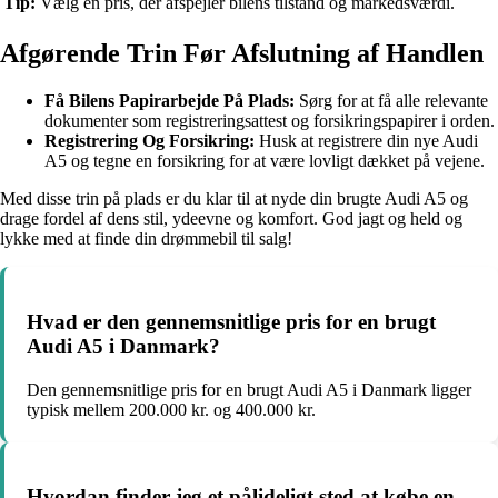
Tip:
Vælg en pris, der afspejler bilens tilstand og markedsværdi.
Afgørende Trin Før Afslutning af Handlen
Få Bilens Papirarbejde På Plads:
Sørg for at få alle relevante
dokumenter som registreringsattest og forsikringspapirer i orden.
Registrering Og Forsikring:
Husk at registrere din nye Audi
A5 og tegne en forsikring for at være lovligt dækket på vejene.
Med disse trin på plads er du klar til at nyde din brugte Audi A5 og
drage fordel af dens stil, ydeevne og komfort. God jagt og held og
lykke med at finde din drømmebil til salg!
Hvad er den gennemsnitlige pris for en brugt
Audi A5 i Danmark?
Den gennemsnitlige pris for en brugt Audi A5 i Danmark ligger
typisk mellem 200.000 kr. og 400.000 kr.
Hvordan finder jeg et pålideligt sted at købe en