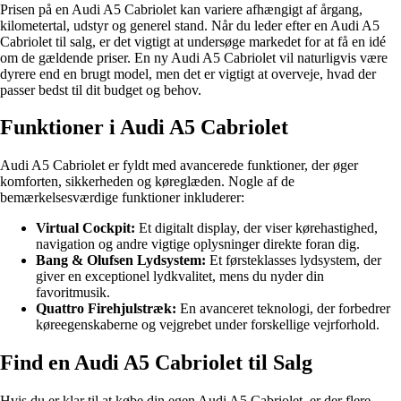
Prisen på en Audi A5 Cabriolet kan variere afhængigt af årgang,
kilometertal, udstyr og generel stand. Når du leder efter en Audi A5
Cabriolet til salg, er det vigtigt at undersøge markedet for at få en idé
om de gældende priser. En ny Audi A5 Cabriolet vil naturligvis være
dyrere end en brugt model, men det er vigtigt at overveje, hvad der
passer bedst til dit budget og behov.
Funktioner i Audi A5 Cabriolet
Audi A5 Cabriolet er fyldt med avancerede funktioner, der øger
komforten, sikkerheden og køreglæden. Nogle af de
bemærkelsesværdige funktioner inkluderer:
Virtual Cockpit:
Et digitalt display, der viser kørehastighed,
navigation og andre vigtige oplysninger direkte foran dig.
Bang & Olufsen Lydsystem:
Et førsteklasses lydsystem, der
giver en exceptionel lydkvalitet, mens du nyder din
favoritmusik.
Quattro Firehjulstræk:
En avanceret teknologi, der forbedrer
køreegenskaberne og vejgrebet under forskellige vejrforhold.
Find en Audi A5 Cabriolet til Salg
Hvis du er klar til at købe din egen Audi A5 Cabriolet, er der flere