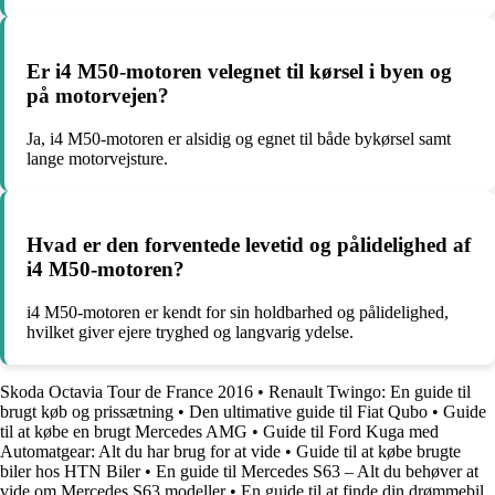
Er i4 M50-motoren velegnet til kørsel i byen og
på motorvejen?
Ja, i4 M50-motoren er alsidig og egnet til både bykørsel samt
lange motorvejsture.
Hvad er den forventede levetid og pålidelighed af
i4 M50-motoren?
i4 M50-motoren er kendt for sin holdbarhed og pålidelighed,
hvilket giver ejere tryghed og langvarig ydelse.
Skoda Octavia Tour de France 2016
•
Renault Twingo: En guide til
brugt køb og prissætning
•
Den ultimative guide til Fiat Qubo
•
Guide
til at købe en brugt Mercedes AMG
•
Guide til Ford Kuga med
Automatgear: Alt du har brug for at vide
•
Guide til at købe brugte
biler hos HTN Biler
•
En guide til Mercedes S63 – Alt du behøver at
vide om Mercedes S63 modeller
•
En guide til at finde din drømmebil