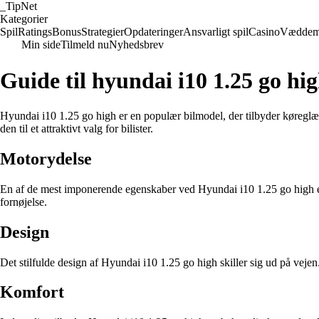
_
TipNet
Kategorier
Spil
Ratings
Bonus
Strategier
Opdateringer
Ansvarligt spil
Casino
Væddem
Min side
Tilmeld nu
Nyhedsbrev
Guide til hyundai i10 1.25 go hi
Hyundai i10 1.25 go high er en populær bilmodel, der tilbyder køreglæde
den til et attraktivt valg for bilister.
Motorydelse
En af de mest imponerende egenskaber ved Hyundai i10 1.25 go high er d
fornøjelse.
Design
Det stilfulde design af Hyundai i10 1.25 go high skiller sig ud på vej
Komfort