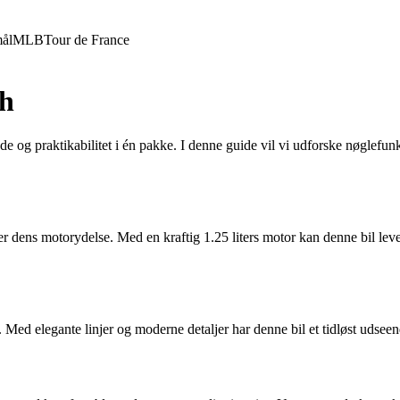
ål
MLB
Tour de France
gh
 og praktikabilitet i én pakke. I denne guide vil vi udforske nøglefunk
ens motorydelse. Med en kraftig 1.25 liters motor kan denne bil levere
en. Med elegante linjer og moderne detaljer har denne bil et tidløst u