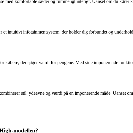
se med komfortable sæder og rummeligt interiør. Uanset om du kører kor
 et intuitivt infotainmentsystem, der holder dig forbundet og underhold
g for købere, der søger værdi for pengene. Med sine imponerende funktio
mbinerer stil, ydeevne og værdi på en imponerende måde. Uanset om du e
 High-modellen?