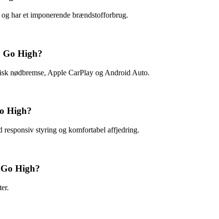
 og har et imponerende brændstofforbrug.
5 Go High?
isk nødbremse, Apple CarPlay og Android Auto.
Go High?
responsiv styring og komfortabel affjedring.
5 Go High?
er.