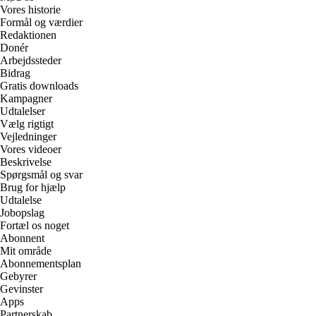
Vores historie
Formål og værdier
Redaktionen
Donér
Arbejdssteder
Bidrag
Gratis downloads
Kampagner
Udtalelser
Vælg rigtigt
Vejledninger
Vores videoer
Beskrivelse
Spørgsmål og svar
Brug for hjælp
Udtalelse
Jobopslag
Fortæl os noget
Abonnent
Mit område
Abonnementsplan
Gebyrer
Gevinster
Apps
Partnerskab