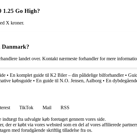
10 1.25 Go High?
ved X kroner.
 i Danmark?
andlere landet over. Kontakt nærmeste forhandler for mere informatio
ide
•
En komplet guide til K2 Biler – din pålidelige bilforhandler
•
Guid
imative købsguide
•
En guide til N.O. Jensen, Aalborg
•
En dybdegående
terest
TikTok
Mail
RSS
e indtægt fra udvalgte køb foretaget gennem vores side.
ter, der er købt via vores websted som en del af vores affilierede partn
tagen med forudgående skriftlig tilladelse fra os.