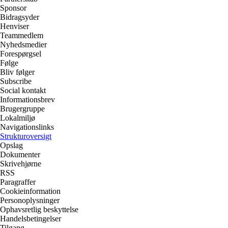
Sponsor
Bidragsyder
Henviser
Teammedlem
Nyhedsmedier
Forespørgsel
Følge
Bliv følger
Subscribe
Social kontakt
Informationsbrev
Brugergruppe
Lokalmiljø
Navigationslinks
Strukturoversigt
Opslag
Dokumenter
Skrivehjørne
RSS
Paragraffer
Cookieinformation
Personoplysninger
Ophavsretlig beskyttelse
Handelsbetingelser
Tilgang