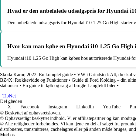
Hvad er den anbefalede udsalgspris for Hyundai i
Den anbefalede udsalgspris for Hyundai i10 1.25 Go High starter 
Hvor kan man købe en Hyundai i10 1.25 Go High
Hyundai i10 1.25 Go High kan købes hos autoriserede Hyundai-forh
Skoda Karoq 2022: En komplet guide
•
VW i Grindsted: Alt, du skal v
BZ4X: Rækkevidde og Funktioner
•
Guide til Ford Kolding – din ult
stationcar
•
En guide til køb og salg af brugte Langfeldt biler
•
_
TipNet
Del glæden
X
Facebook
Instagram
LinkedIn
YouTube
Pin
© Beskyttet af ophavsretsloven.
© Ophavsretligt beskyttet indhold. Vi er affiliatepartner og kan modtag
© Alle rettigheder forbeholdes. Vi kan tjene en del af salget fra produk
distribueres, transmitteres, cachelagres eller på anden måde bruges, und
Mød os