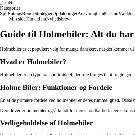
_
TipNet
Kategorier
Spil
Ratings
Bonus
Strategier
Opdateringer
Ansvarligt spil
Casino
Væddem
Min side
Tilmeld nu
Nyhedsbrev
Guide til Holmebiler: Alt du har 
Holmebiler er et populært valg for mange danskere, når det kommer til
Hvad er Holmebiler?
Holmebiler er en type transportmiddel, der ofte bruges til at fragte gods
Holme Biler: Funktioner og Fordele
En af de primære fordele ved holmebiler er deres rummelighed. Disse bile
Derudover er holmebiler også kendt for deres holdbarhed. Deres konstr
Vedligeholdelse af Holmebiler