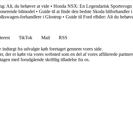
g: Alt, du behøver at vide
•
Honda NSX: En Legendarisk Sportsvogn 
onerende bilmodel
•
Guide til at finde den bedste Skoda bilforhandler 
lkswagen-forhandlere i Glostrup
•
Guide til Ford elbiler: Alt du behøve
terest
TikTok
Mail
RSS
e indtægt fra udvalgte køb foretaget gennem vores side.
ter, der er købt via vores websted som en del af vores affilierede partn
tagen med forudgående skriftlig tilladelse fra os.