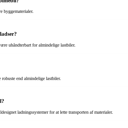
olmebil?
re byggematerialer.
ladser?
re uhåndterbart for almindelige lastbiler.
 robuste end almindelige lastbiler.
l?
esignet ladningssystemer for at lette transporten af materialer.