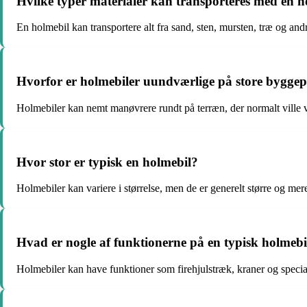
Hvilke typer materialer kan transporteres med en h
En holmebil kan transportere alt fra sand, sten, mursten, træ og and
Hvorfor er holmebiler uundværlige på store byggep
Holmebiler kan nemt manøvrere rundt på terræn, der normalt ville væ
Hvor stor er typisk en holmebil?
Holmebiler kan variere i størrelse, men de er generelt større og mere
Hvad er nogle af funktionerne på en typisk holmebi
Holmebiler kan have funktioner som firehjulstræk, kraner og speciald