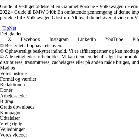
Guide til Vedligeholdelse af en Gammel Porsche
•
Volkswagen i Hernin
2022
•
Guide til BMW 340i: En omfattende gennemgang af denne imp
perfekte bil
•
Volkswagen Glostrup: Alt hvad du behøver at vide om Vo
_
TipNet
Del glæden
X
Facebook
Instagram
LinkedIn
YouTube
Pin
© Beskyttet af ophavsretsloven.
© Ophavsretligt beskyttet indhold. Vi er affiliatepartner og kan modtag
© Alle rettigheder forbeholdes. Vi kan tjene en del af salget fra produk
distribueres, transmitteres, cachelagres eller på anden måde bruges, und
Mød os
Vores historie
Formål og værdier
Redaktionen
Donér
Arbejdssteder
Bidrag
Gratis downloads
Kampagner
Udtalelser
Vælg rigtigt
Vejledninger
Vores videoer