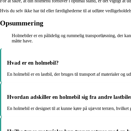
For at sikre, at din holmebil forbliver i optimal stand, er det vigtigt at
Hvis du selv ikke har tid eller færdighederne til at udføre vedligeholde
Opsummering
Holmebiler er en pålidelig og rummelig transportløsning, der kan
måtte have.
Hvad er en holmebil?
En holmebil er en lastbil, der bruges til transport af materialer og ud
Hvordan adskiller en holmebil sig fra andre lastbile
En holmebil er designet til at kunne køre på ujævnt terræn, hvilket 