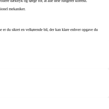
rollere dæktryk og sørge for, at alle dele fungerer korrekt.
sionel mekaniker.
e er du sikret en velkørende bil, der kan klare enhver opgave du