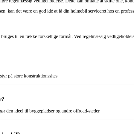
 udføre regelmæssig vedligeholdelse. Dette kan omfatte at skifte olie, kont
lsen, kan det være en god idé at få din holmebil serviceret hos en profes
 bruges til en række forskellige formål. Ved regelmæssig vedligeholdels
styr på store konstruktionssites.
r?
gør den ideel til byggepladser og andre offroad-steder.