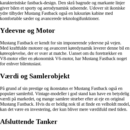
karakteristiske fastback-design. Den skrå bagrude og markante linjer
giver bilen et sporty og aerodynamisk udseende. Udover sit ikoniske
ydre tilbyder Mustang Fastback også en luksuriøs kabine med
komfortable sæder og avancerede teknologifunktioner.
Ydeevne og Motor
Mustang Fastback er kendt for sin imponerende ydeevne på vejen.
Med kraftfulde motorer og avanceret køredynamik leverer denne bil en
køreoplevelse, der er svær at matche. Uanset om du foretrækker en
V8-motor eller en økonomisk V6-motor, har Mustang Fastback noget
for enhver bilentusiast.
Værdi og Samlerobjekt
På grund af sin prestige og ikonstatus er Mustang Fastback også en
populær samlerbil. Vintage-modeller i god stand kan have en betydelig
værdi på markedet, og mange samlere stræber efter at eje en original
Mustang Fastback. Hvis du er heldig nok til at finde en velholdt model,
kan det være en investering, der kun bliver mere værdifuld med tiden.
Afsluttende Tanker