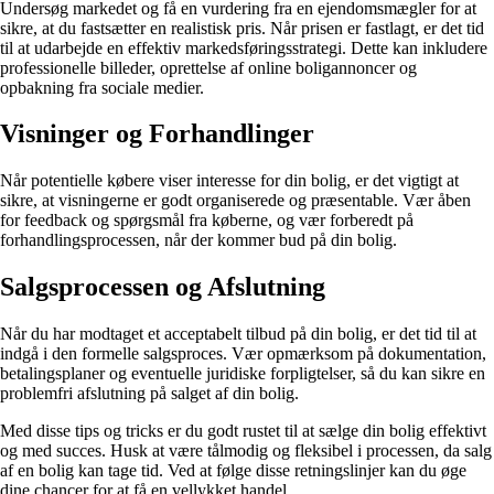
Undersøg markedet og få en vurdering fra en ejendomsmægler for at
sikre, at du fastsætter en realistisk pris. Når prisen er fastlagt, er det tid
til at udarbejde en effektiv markedsføringsstrategi. Dette kan inkludere
professionelle billeder, oprettelse af online boligannoncer og
opbakning fra sociale medier.
Visninger og Forhandlinger
Når potentielle købere viser interesse for din bolig, er det vigtigt at
sikre, at visningerne er godt organiserede og præsentable. Vær åben
for feedback og spørgsmål fra køberne, og vær forberedt på
forhandlingsprocessen, når der kommer bud på din bolig.
Salgsprocessen og Afslutning
Når du har modtaget et acceptabelt tilbud på din bolig, er det tid til at
indgå i den formelle salgsproces. Vær opmærksom på dokumentation,
betalingsplaner og eventuelle juridiske forpligtelser, så du kan sikre en
problemfri afslutning på salget af din bolig.
Med disse tips og tricks er du godt rustet til at sælge din bolig effektivt
og med succes. Husk at være tålmodig og fleksibel i processen, da salg
af en bolig kan tage tid. Ved at følge disse retningslinjer kan du øge
dine chancer for at få en vellykket handel.