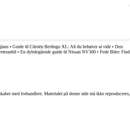
glans
•
Guide til Citroën Berlingo XL: Alt du behøver at vide
•
Den
eteranbil
•
En dybdegående guide til Nissan NV300
•
Fede Biler: Find
erskaber med forhandlere. Materialet på denne side må ikke reproduceres,