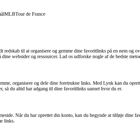
ål
MLB
Tour de France
ldt redskab til at organisere og gemme dine favoritlinks på en nem og o
på dine websider og ressourcer. Lad os udforske nogle af de bedste metod
mme, organisere og dele dine foretrukne links. Med Lynk kan du oprett
så du altid har adgang til dine favoritlinks uanset hvor du er.
ide. Når du har oprettet din konto, kan du begynde at tilføje dine fav
e links.