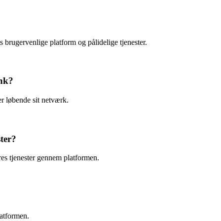
 brugervenlige platform og pålidelige tjenester.
ynk?
r løbende sit netværk.
ster?
res tjenester gennem platformen.
latformen.