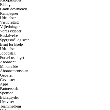
Arbejdssteder
Bidrag
Gratis downloads
Kampagner
Udtalelser
Vælg rigtigt
Vejledninger
Vores videoer
Beskrivelse
Spørgsmål og svar
Brug for hjælp
Udtalelse
Jobopslag
Fortæl os noget
Abonnent
Mit område
Abonnementsplan
Gebyrer
Gevinster
Apps
Partnerskab
Sponsor
Bidragsyder
Henviser
Teammedlem