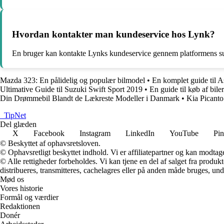
Hvordan kontakter man kundeservice hos Lynk?
En bruger kan kontakte Lynks kundeservice gennem platformens sup
Mazda 323: En pålidelig og populær bilmodel
•
En komplet guide til 
Ultimative Guide til Suzuki Swift Sport 2019
•
En guide til køb af biler
Din Drømmebil Blandt de Lækreste Modeller i Danmark
•
Kia Picanto 
_
TipNet
Del glæden
X
Facebook
Instagram
LinkedIn
YouTube
Pin
© Beskyttet af ophavsretsloven.
© Ophavsretligt beskyttet indhold. Vi er affiliatepartner og kan modtag
© Alle rettigheder forbeholdes. Vi kan tjene en del af salget fra produk
distribueres, transmitteres, cachelagres eller på anden måde bruges, und
Mød os
Vores historie
Formål og værdier
Redaktionen
Donér