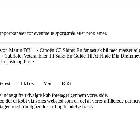
portkanaler for eventuelle spørgsmål eller problemer.
Aston Martin DB11
•
Citroën C3 Shine: En fantastisk bil med masser af 
•
Cabriolet Veteranbiler Til Salg: En Guide Til At Finde Din Drømmev
Prisliste og Pris
•
terest
TikTok
Mail
RSS
e indtægt fra udvalgte køb foretaget gennem vores side.
ter, der er købt via vores websted som en del af vores affilierede partn
tagen med forudgående skriftlig tilladelse fra os.