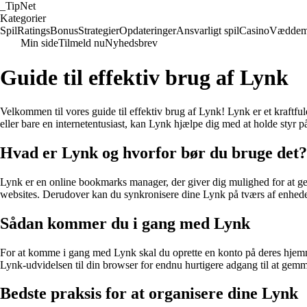
_
TipNet
Kategorier
Spil
Ratings
Bonus
Strategier
Opdateringer
Ansvarligt spil
Casino
Væddem
Min side
Tilmeld nu
Nyhedsbrev
Guide til effektiv brug af Lynk
Velkommen til vores guide til effektiv brug af Lynk! Lynk er et kraftfu
eller bare en internetentusiast, kan Lynk hjælpe dig med at holde styr 
Hvad er Lynk og hvorfor bør du bruge det?
Lynk er en online bookmarks manager, der giver dig mulighed for at ge
websites. Derudover kan du synkronisere dine Lynk på tværs af enheder, 
Sådan kommer du i gang med Lynk
For at komme i gang med Lynk skal du oprette en konto på deres hjemmes
Lynk-udvidelsen til din browser for endnu hurtigere adgang til at gemm
Bedste praksis for at organisere dine Lynk