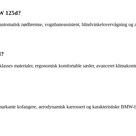
MW 125d?
omatisk nødbremse, vognbaneassistent, blindvinkelovervågning og adap
d?
sses materialer, ergonomisk komfortable sæder, avanceret klimakontro
rkante kofangere, aerodynamisk karrosseri og karakteristiske BMW-lygt