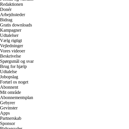
Redaktionen
Donér
Arbejdssteder
Bidrag
Gratis downloads
Kampagner
Udtalelser
Vælg rigtigt
Vejledninger
Vores videoer
Beskrivelse
Spørgsmål og svar
Brug for hjælp
Udtalelse
Jobopslag
Fortæl os noget
Abonnent
Mit område
Abonnementsplan
Gebyrer
Gevinster
Apps
Partnerskab
Sponsor
Bidragsyder