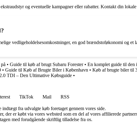
kstraudstyr og eventuelle kampagner eller rabatter. Kontakt din lokale 
d?
e vedligeholdelsesomkostninger, en god brændstoføkonomi og et lavt fo
 på
•
Guide til køb af brugt Subaru Forester
•
En komplet guide til den
9
•
Guide til Køb af Brugte Biler i København
•
Køb af brugte biler til
 2.0 TDI – Den Ultimative Købsguide
•
terest
TikTok
Mail
RSS
e indtægt fra udvalgte køb foretaget gennem vores side.
ter, der er købt via vores websted som en del af vores affilierede partn
tagen med forudgående skriftlig tilladelse fra os.