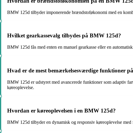
Hvordan er brændstoføkonomien på en BMW 125
BMW 125d tilbyder imponerende brændstoføkonomi med en kombineret
Hvilket gearkassevalg tilbydes på BMW 125d?
BMW 125d fås med enten en manuel gearkasse eller en automatisk g
Hvad er de mest bemærkelsesværdige funktioner
BMW 125d er udstyret med avancerede funktioner som adaptiv fartpil
køreoplevelse.
Hvordan er køreoplevelsen i en BMW 125d?
BMW 125d tilbyder en dynamisk og responsiv køreoplevelse med frem