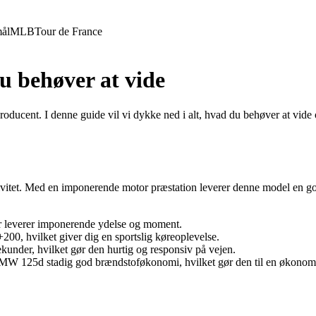
ål
MLB
Tour de France
u behøver at vide
ucent. I denne guide vil vi dykke ned i alt, hvad du behøver at vide 
tivitet. Med en imponerende motor præstation leverer denne model en 
r leverer imponerende ydelse og moment.
0, hvilket giver dig en sportslig køreoplevelse.
under, hvilket gør den hurtig og responsiv på vejen.
W 125d stadig god brændstoføkonomi, hvilket gør den til en økonomisk