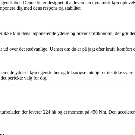
nskaber. Denne bil er designet til at levere en dynamisk køreoplevel
ponere dig med dens respons og stabilitet.
er ikke kun dens imponerende ydelse og brændstoføkonomi, der gør den 
 ud over det sædvanlige. Uanset om du er på jagt efter kraft, komfort 
ende ydelse, køreegenskaber og luksuriøse interiør er det ikke svært a
et perfekte valg for dig.
turbolader, der leverer 224 hk og et moment på 450 Nm. Den accelerer