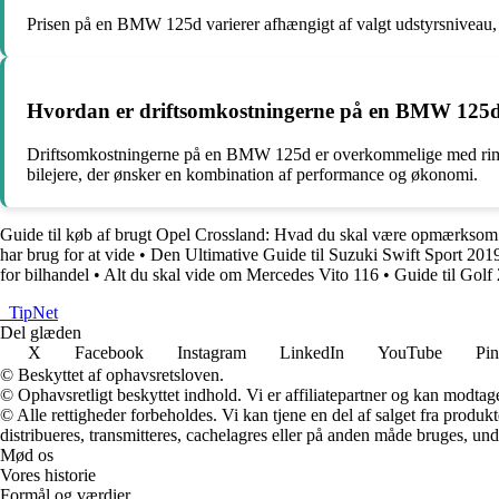
Prisen på en BMW 125d varierer afhængigt af valgt udstyrsniveau, e
Hvordan er driftsomkostningerne på en BMW 125
Driftsomkostningerne på en BMW 125d er overkommelige med rimelig
bilejere, der ønsker en kombination af performance og økonomi.
Guide til køb af brugt Opel Crossland: Hvad du skal være opmærksom
har brug for at vide
•
Den Ultimative Guide til Suzuki Swift Sport 201
for bilhandel
•
Alt du skal vide om Mercedes Vito 116
•
Guide til Golf
_
TipNet
Del glæden
X
Facebook
Instagram
LinkedIn
YouTube
Pin
© Beskyttet af ophavsretsloven.
© Ophavsretligt beskyttet indhold. Vi er affiliatepartner og kan modtag
© Alle rettigheder forbeholdes. Vi kan tjene en del af salget fra produk
distribueres, transmitteres, cachelagres eller på anden måde bruges, und
Mød os
Vores historie
Formål og værdier