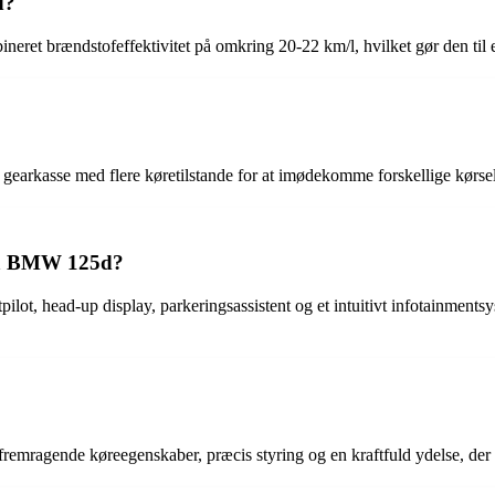
d?
 brændstofeffektivitet på omkring 20-22 km/l, hvilket gør den til en
earkasse med flere køretilstande for at imødekomme forskellige kørse
 på BMW 125d?
ot, head-up display, parkeringsassistent og et intuitivt infotainmentsy
ragende køreegenskaber, præcis styring og en kraftfuld ydelse, der gø