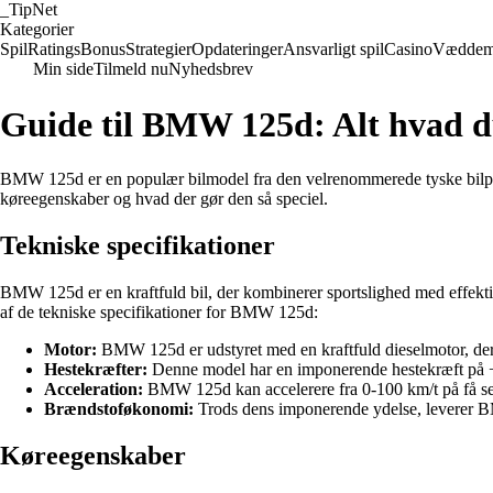
_
TipNet
Kategorier
Spil
Ratings
Bonus
Strategier
Opdateringer
Ansvarligt spil
Casino
Væddem
Min side
Tilmeld nu
Nyhedsbrev
Guide til BMW 125d: Alt hvad d
BMW 125d er en populær bilmodel fra den velrenommerede tyske bilprod
køreegenskaber og hvad der gør den så speciel.
Tekniske specifikationer
BMW 125d er en kraftfuld bil, der kombinerer sportslighed med effek
af de tekniske specifikationer for BMW 125d:
Motor:
BMW 125d er udstyret med en kraftfuld dieselmotor, de
Hestekræfter:
Denne model har en imponerende hestekræft på +20
Acceleration:
BMW 125d kan accelerere fra 0-100 km/t på få sek
Brændstoføkonomi:
Trods dens imponerende ydelse, leverer BM
Køreegenskaber