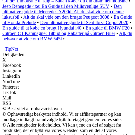
Guide: Limousine til salg – Sådan køber du din drømmelimousine
•
Jeep Renegade 4xe: En Guide til den Miljøvenlige SUV
•
Den
ultimative guide til Mercedes A200d: Alt du skal vide om denne
luksusbil
•
Alt du skal vide om den brugte Peugeot 3008
•
En Guide
til Honda Prelude
•
Den ultimative guide til Seat Ibiza Cupra 2020
•
En guide til at købe en brugt Hyundai i40
•
En guide til BMW F20
•
Citroën C1 Kampagne: Tilbud og Rabatter på Citroen Biler
•
Alt, du
behøver at vide om BMW 545i
•
_
TipNet
Del glæden
X
Facebook
Instagram
LinkedIn
YouTube
Pinterest
TikTok
Mail
RSS
© Beskyttet af ophavsretsloven.
© Ophavsretligt beskyttet indhold. Vi er affiliatepartner og kan
modtage indtægt fra udvalgte køb foretaget gennem vores side.
© Alle rettigheder forbeholdes. Vi kan tjene en del af salget fra
produkter, der er købt via vores websted som en del af vores