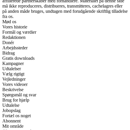
affilierede partnerskaber med forhandlere. Materialet på denne side
må ikke reproduceres, distribueres, transmitteres, cachelagres eller
på anden måde bruges, undtagen med forudgående skriftlig tilladelse
fra os.
Mød os
Vores historie
Formål og værdier
Redaktionen
Donér
Arbejdssteder
Bidrag
Gratis downloads
Kampagner
Udtalelser
Vælg rigtigt
Vejledninger
Vores videoer
Beskrivelse
Spørgsmål og svar
Brug for hjælp
Udtalelse
Jobopslag
Fortæl os noget
Abonnent
Mit område