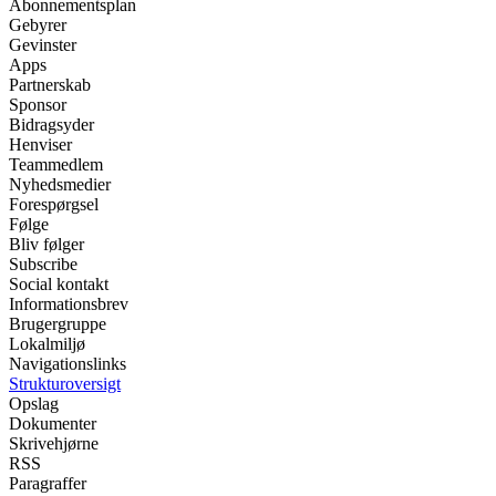
Abonnementsplan
Gebyrer
Gevinster
Apps
Partnerskab
Sponsor
Bidragsyder
Henviser
Teammedlem
Nyhedsmedier
Forespørgsel
Følge
Bliv følger
Subscribe
Social kontakt
Informationsbrev
Brugergruppe
Lokalmiljø
Navigationslinks
Strukturoversigt
Opslag
Dokumenter
Skrivehjørne
RSS
Paragraffer