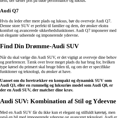
dem, der sætter pris på både performance og luksus.
Audi Q7
Hvis du leder efter mere plads og luksus, bør du overveje Audi Q7.
Denne store SUV er perfekt til familier og dem, der ønsker ekstra
komfort og avancerede sikkerhedsfunktioner. Audi Q7 imponerer med
sit elegante udseende og imponerende ydeevne.
Find Din Drømme-Audi SUV
Når du skal vælge din Audi SUV, er det vigtigt at overveje dine behov
og præferencer. Tænk over hvor meget plads du har brug for, hvilken
type kørsel du primært skal bruge bilen til, og om der er specifikke
funktioner og teknologi, du ønsker at have.
Uanset om du foretrækker en kompakt og dynamisk SUV som
Audi Q3, eller en rummelig og luksuriøs model som Audi Q8, er
der en Audi SUV, der matcher dine krav.
Audi SUV: Kombination af Stil og Ydeevne
Med en Audi SUV får du ikke kun et elegant og stilfuldt køretøj, men
også en bil med imponerende ydeevne og avanceret teknologi. Audi er