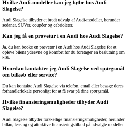
Hvilke Audi-modeller kan jeg købe hos Audi
Slagelse?
Audi Slagelse tilbyder et bredt udvalg af Audi-modeller, herunder
sedaner, SUVer, coupéer og cabrioleter.
Kan jeg få en prøvetur i en Audi hos Audi Slagelse?
Ja, du kan booke en prøvetur i en Audi hos Audi Slagelse for at
opleve bilens ydeevne og komfort før du foretager en beslutning om
køb.
Hvordan kontakter jeg Audi Slagelse ved spørgsmål
om bilkøb eller service?
Du kan kontakte Audi Slagelse via telefon, email eller besøge deres
forhandlerlokale personligt for at få svar på dine spørgsmål.
Hvilke finansieringsmuligheder tilbyder Audi
Slagelse?
Audi Slagelse tilbyder forskellige finansieringsmuligheder, herunder
billån, leasing og attraktive finansieringstilbud på udvalgte modeller.