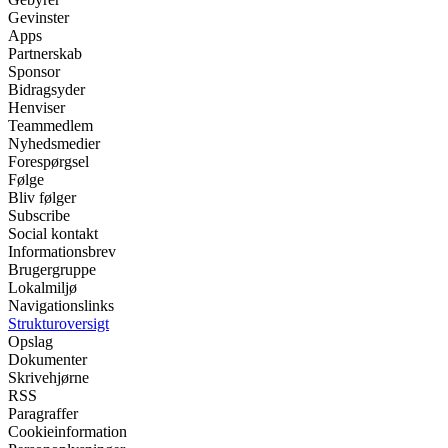
Gevinster
Apps
Partnerskab
Sponsor
Bidragsyder
Henviser
Teammedlem
Nyhedsmedier
Forespørgsel
Følge
Bliv følger
Subscribe
Social kontakt
Informationsbrev
Brugergruppe
Lokalmiljø
Navigationslinks
Strukturoversigt
Opslag
Dokumenter
Skrivehjørne
RSS
Paragraffer
Cookieinformation