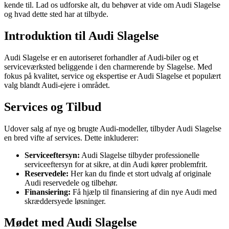
kende til. Lad os udforske alt, du behøver at vide om Audi Slagelse
og hvad dette sted har at tilbyde.
Introduktion til Audi Slagelse
Audi Slagelse er en autoriseret forhandler af Audi-biler og et
serviceværksted beliggende i den charmerende by Slagelse. Med
fokus på kvalitet, service og ekspertise er Audi Slagelse et populært
valg blandt Audi-ejere i området.
Services og Tilbud
Udover salg af nye og brugte Audi-modeller, tilbyder Audi Slagelse
en bred vifte af services. Dette inkluderer:
Serviceeftersyn:
Audi Slagelse tilbyder professionelle
serviceeftersyn for at sikre, at din Audi kører problemfrit.
Reservedele:
Her kan du finde et stort udvalg af originale
Audi reservedele og tilbehør.
Finansiering:
Få hjælp til finansiering af din nye Audi med
skræddersyede løsninger.
Mødet med Audi Slagelse