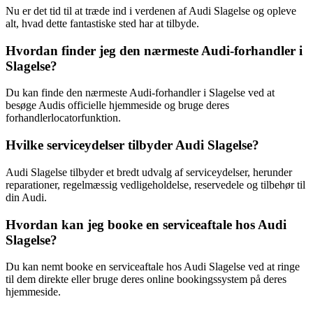
Nu er det tid til at træde ind i verdenen af Audi Slagelse og opleve
alt, hvad dette fantastiske sted har at tilbyde.
Hvordan finder jeg den nærmeste Audi-forhandler i
Slagelse?
Du kan finde den nærmeste Audi-forhandler i Slagelse ved at
besøge Audis officielle hjemmeside og bruge deres
forhandlerlocatorfunktion.
Hvilke serviceydelser tilbyder Audi Slagelse?
Audi Slagelse tilbyder et bredt udvalg af serviceydelser, herunder
reparationer, regelmæssig vedligeholdelse, reservedele og tilbehør til
din Audi.
Hvordan kan jeg booke en serviceaftale hos Audi
Slagelse?
Du kan nemt booke en serviceaftale hos Audi Slagelse ved at ringe
til dem direkte eller bruge deres online bookingssystem på deres
hjemmeside.