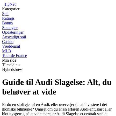
_
TipNet
Kategorier
Spil
Ratings
Bonus
Strategier
Opdateringer
Ansvarligt spil
Casino
Væddemål
MLB
Tour de France
Min side
Tilmeld nu
Nyhedsbrev
Guide til Audi Slagelse: Alt, du
behøver at vide
Er du en stolt ejer af en Audi, eller overvejer du at investere i det
ikoniske bilmærke? Uanset om du er en erfaren Audi-entusiast eller
blot nysgerrig på at vide mere, er Audi Slagelse et centralt sted at