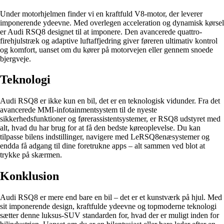
Under motorhjelmen finder vi en kraftfuld V8-motor, der leverer
imponerende ydeevne. Med overlegen acceleration og dynamisk kørsel
er Audi RSQ8 designet til at imponere. Den avancerede quattro-
firehjulstræk og adaptive luftaffjedring giver føreren ultimativ kontrol
og komfort, uanset om du kører på motorvejen eller gennem snoede
bjergveje.
Teknologi
Audi RSQ8 er ikke kun en bil, det er en teknologisk vidunder. Fra det
avancerede MMI-infotainmentsystem til de nyeste
sikkerhedsfunktioner og førerassistentsystemer, er RSQ8 udstyret med
alt, hvad du har brug for at få den bedste køreoplevelse. Du kan
tilpasse bilens indstillinger, navigere med LeRSQ8enæsystemer og
endda få adgang til dine foretrukne apps – alt sammen ved blot at
trykke på skærmen.
Konklusion
Audi RSQ8 er mere end bare en bil – det er et kunstværk på hjul. Med
sit imponerende design, kraftfulde ydeevne og topmoderne teknologi
sætter denne luksus-SUV standarden for, hvad der er muligt inden for