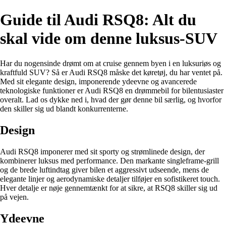
Guide til Audi RSQ8: Alt du
skal vide om denne luksus-SUV
Har du nogensinde drømt om at cruise gennem byen i en luksuriøs og
kraftfuld SUV? Så er Audi RSQ8 måske det køretøj, du har ventet på.
Med sit elegante design, imponerende ydeevne og avancerede
teknologiske funktioner er Audi RSQ8 en drømmebil for bilentusiaster
overalt. Lad os dykke ned i, hvad der gør denne bil særlig, og hvorfor
den skiller sig ud blandt konkurrenterne.
Design
Audi RSQ8 imponerer med sit sporty og strømlinede design, der
kombinerer luksus med performance. Den markante singleframe-grill
og de brede luftindtag giver bilen et aggressivt udseende, mens de
elegante linjer og aerodynamiske detaljer tilføjer en sofistikeret touch.
Hver detalje er nøje gennemtænkt for at sikre, at RSQ8 skiller sig ud
på vejen.
Ydeevne