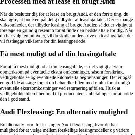
Processen med at lease en brugt Audi
Når du beslutter dig for at lease en brugt Audi, er den første ting, du
skal gøre, at finde en pålidelig udbyder af leasingaftaler. Der er mange
virksomheder, der tilbyder leasing af brugte Audier, så det er vigtigt at
foretage en grundig research for at finde den bedste aftale for dig. Når
du har valgt en udbyder, vil du skulle underskrive en leasingaftale, der
vil fastlægge vilkårene for din leasingperiode.
Få mest muligt ud af din leasingaftale
For at få mest muligt ud af din leasingaftale, er det vigtigt at være
opmærksom på eventuelle ekstra omkostninger, såsom forsikring,
vedligeholdelse og eventuelle kilometertalbegrænsninger. Det er også
en god idé at sørge for, at du behandler bilen med omhu for at undgå
eventuelle ekstraomkostninger ved returnering af bilen. Husk at
vedligeholde bilen i henhold til producentens anbefalinger for at holde
den i god stand.
Audi Flexleasing: En alternativ mulighed
En alternativ form for leasing er Audi flexleasing, hvor du har
mulighed for at vælge mellem forskellige leasingmodeller og variere