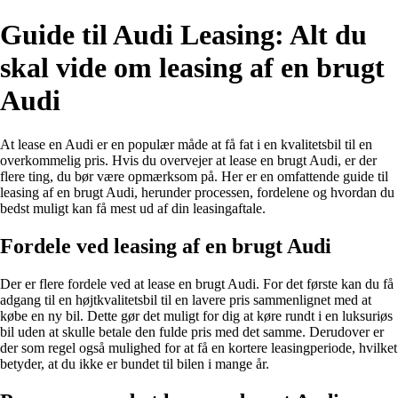
Guide til Audi Leasing: Alt du
skal vide om leasing af en brugt
Audi
At lease en Audi er en populær måde at få fat i en kvalitetsbil til en
overkommelig pris. Hvis du overvejer at lease en brugt Audi, er der
flere ting, du bør være opmærksom på. Her er en omfattende guide til
leasing af en brugt Audi, herunder processen, fordelene og hvordan du
bedst muligt kan få mest ud af din leasingaftale.
Fordele ved leasing af en brugt Audi
Der er flere fordele ved at lease en brugt Audi. For det første kan du få
adgang til en højtkvalitetsbil til en lavere pris sammenlignet med at
købe en ny bil. Dette gør det muligt for dig at køre rundt i en luksuriøs
bil uden at skulle betale den fulde pris med det samme. Derudover er
der som regel også mulighed for at få en kortere leasingperiode, hvilket
betyder, at du ikke er bundet til bilen i mange år.