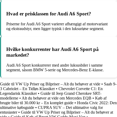
Hvad er prisklassen for Audi A6 Sport?
Priserne for Audi A6 Sport varierer afhængigt af motorvariant
og ekstraudstyr, men ligger typisk i den luksuriøse segment.
Hvilke konkurrenter har Audi A6 Sport på
markedet?
Audi A6 Sport konkurrerer med andre luksusbiler i samme
segment, såsom BMW 5-serie og Mercedes-Benz E-klasse.
Guide til VW Up Priser og Bilpriser – Alt du behøver at vide
•
Saab 9-
3 Cabriolet – En Tidløs Klassiker
•
Chevrolet Corvette C1: En
Legendarisk Klassiker
•
Guide til Jeep Grand Cherokee SRT-
modellerne
•
Alt du behøver at vide om Mercedes EQB
•
Køb af
brugte biler til 30.000 kr – En komplet guide
•
Honda Civic 2022: Den
ultimative købsguide
•
CUPRA SUV – Det ultimative valg for
entusiaster
•
Guide til VW Up Priser og Bilpriser – Alt du behøver at
vide
•
Guide til Køb af Brugt VW Caddy Maxi Van
•