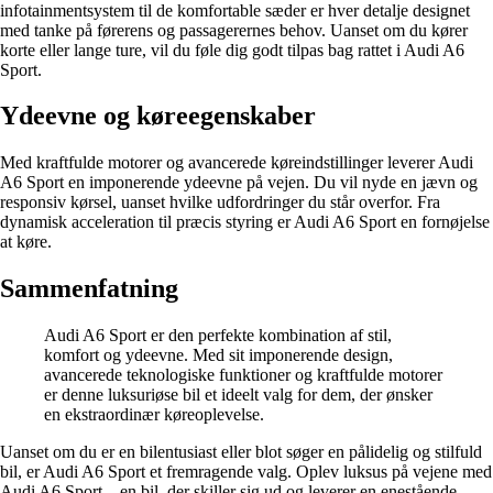
infotainmentsystem til de komfortable sæder er hver detalje designet
med tanke på førerens og passagerernes behov. Uanset om du kører
korte eller lange ture, vil du føle dig godt tilpas bag rattet i Audi A6
Sport.
Ydeevne og køreegenskaber
Med kraftfulde motorer og avancerede køreindstillinger leverer Audi
A6 Sport en imponerende ydeevne på vejen. Du vil nyde en jævn og
responsiv kørsel, uanset hvilke udfordringer du står overfor. Fra
dynamisk acceleration til præcis styring er Audi A6 Sport en fornøjelse
at køre.
Sammenfatning
Audi A6 Sport er den perfekte kombination af stil,
komfort og ydeevne. Med sit imponerende design,
avancerede teknologiske funktioner og kraftfulde motorer
er denne luksuriøse bil et ideelt valg for dem, der ønsker
en ekstraordinær køreoplevelse.
Uanset om du er en bilentusiast eller blot søger en pålidelig og stilfuld
bil, er Audi A6 Sport et fremragende valg. Oplev luksus på vejene med
Audi A6 Sport – en bil, der skiller sig ud og leverer en enestående