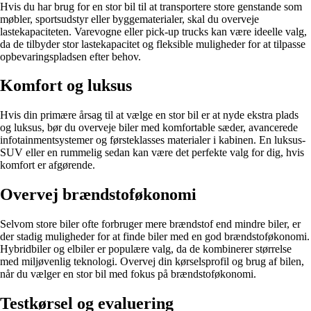
Hvis du har brug for en stor bil til at transportere store genstande som
møbler, sportsudstyr eller byggematerialer, skal du overveje
lastekapaciteten. Varevogne eller pick-up trucks kan være ideelle valg,
da de tilbyder stor lastekapacitet og fleksible muligheder for at tilpasse
opbevaringspladsen efter behov.
Komfort og luksus
Hvis din primære årsag til at vælge en stor bil er at nyde ekstra plads
og luksus, bør du overveje biler med komfortable sæder, avancerede
infotainmentsystemer og førsteklasses materialer i kabinen. En luksus-
SUV eller en rummelig sedan kan være det perfekte valg for dig, hvis
komfort er afgørende.
Overvej brændstoføkonomi
Selvom store biler ofte forbruger mere brændstof end mindre biler, er
der stadig muligheder for at finde biler med en god brændstoføkonomi.
Hybridbiler og elbiler er populære valg, da de kombinerer størrelse
med miljøvenlig teknologi. Overvej din kørselsprofil og brug af bilen,
når du vælger en stor bil med fokus på brændstoføkonomi.
Testkørsel og evaluering