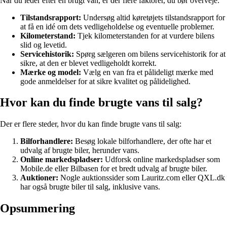
Når du leder efter en brugt van, er der flere faktorer, du bør overveje:
Tilstandsrapport:
Undersøg altid køretøjets tilstandsrapport for
at få en idé om dets vedligeholdelse og eventuelle problemer.
Kilometerstand:
Tjek kilometerstanden for at vurdere bilens
slid og levetid.
Servicehistorik:
Spørg sælgeren om bilens servicehistorik for at
sikre, at den er blevet vedligeholdt korrekt.
Mærke og model:
Vælg en van fra et pålideligt mærke med
gode anmeldelser for at sikre kvalitet og pålidelighed.
Hvor kan du finde brugte vans til salg?
Der er flere steder, hvor du kan finde brugte vans til salg:
Bilforhandlere:
Besøg lokale bilforhandlere, der ofte har et
udvalg af brugte biler, herunder vans.
Online markedspladser:
Udforsk online markedspladser som
Mobile.de eller Bilbasen for et bredt udvalg af brugte biler.
Auktioner:
Nogle auktionssider som Lauritz.com eller QXL.dk
har også brugte biler til salg, inklusive vans.
Opsummering