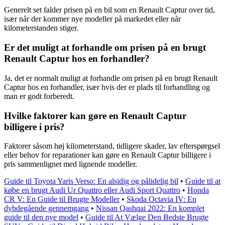
Generelt set falder prisen på en bil som en Renault Captur over tid,
især når der kommer nye modeller på markedet eller når
kilometerstanden stiger.
Er det muligt at forhandle om prisen på en brugt
Renault Captur hos en forhandler?
Ja, det er normalt muligt at forhandle om prisen på en brugt Renault
Captur hos en forhandler, især hvis der er plads til forhandling og
man er godt forberedt.
Hvilke faktorer kan gøre en Renault Captur
billigere i pris?
Faktorer såsom høj kilometerstand, tidligere skader, lav efterspørgsel
eller behov for reparationer kan gøre en Renault Captur billigere i
pris sammenlignet med lignende modeller.
Guide til Toyota Yaris Verso: En alsidig og pålidelig bil
•
Guide til at
købe en brugt Audi Ur Quattro eller Audi Sport Quattro
•
Honda
CR V: En Guide til Brugte Modeller
•
Skoda Octavia IV: En
dybdegående gennemgang
•
Nissan Qashqai 2022: En komplet
guide til den nye model
•
Guide til At Vælge Den Bedste Brugte