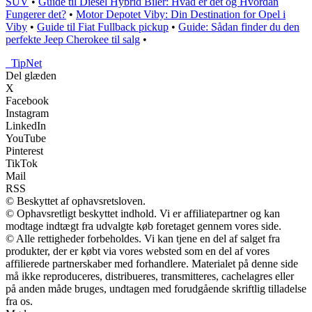
SUV
•
Guide til Diesel Hybrid Biler: Hvad er det og Hvordan
Fungerer det?
•
Motor Depotet Viby: Din Destination for Opel i
Viby
•
Guide til Fiat Fullback pickup
•
Guide: Sådan finder du den
perfekte Jeep Cherokee til salg
•
_
TipNet
Del glæden
X
Facebook
Instagram
LinkedIn
YouTube
Pinterest
TikTok
Mail
RSS
© Beskyttet af ophavsretsloven.
© Ophavsretligt beskyttet indhold. Vi er affiliatepartner og kan
modtage indtægt fra udvalgte køb foretaget gennem vores side.
© Alle rettigheder forbeholdes. Vi kan tjene en del af salget fra
produkter, der er købt via vores websted som en del af vores
affilierede partnerskaber med forhandlere. Materialet på denne side
må ikke reproduceres, distribueres, transmitteres, cachelagres eller
på anden måde bruges, undtagen med forudgående skriftlig tilladelse
fra os.