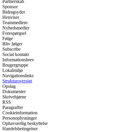
Partnerskab
Sponsor
Bidragsyder
Henviser
Teammedlem
Nyhedsmedier
Forespørgsel
Følge
Bliv følger
Subscribe
Social kontakt
Informationsbrev
Brugergruppe
Lokalmiljø
Navigationslinks
Strukturoversigt
Opslag
Dokumenter
Skrivehjørne
RSS
Paragraffer
Cookieinformation
Personoplysninger
Ophavsretlig beskyttelse
Handelsbetingelser