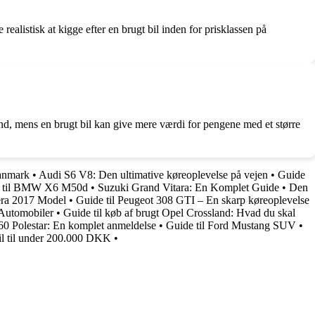
realistisk at kigge efter en brugt bil inden for prisklassen på
and, mens en brugt bil kan give mere værdi for pengene med et større
anmark
•
Audi S6 V8: Den ultimative køreoplevelse på vejen
•
Guide
e til BMW X6 M50d
•
Suzuki Grand Vitara: En Komplet Guide
•
Den
era 2017 Model
•
Guide til Peugeot 308 GTI – En skarp køreoplevelse
Automobiler
•
Guide til køb af brugt Opel Crossland: Hvad du skal
60 Polestar: En komplet anmeldelse
•
Guide til Ford Mustang SUV
•
bil til under 200.000 DKK
•