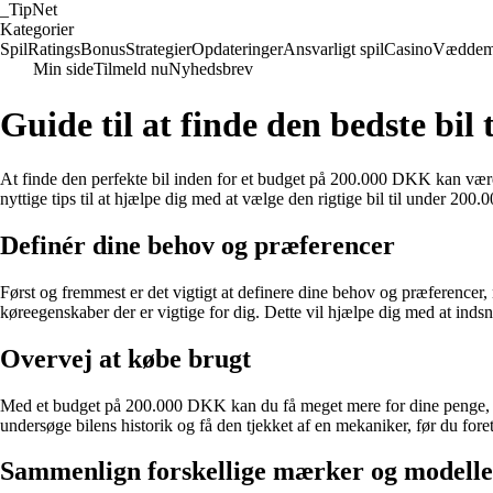
_
TipNet
Kategorier
Spil
Ratings
Bonus
Strategier
Opdateringer
Ansvarligt spil
Casino
Væddem
Min side
Tilmeld nu
Nyhedsbrev
Guide til at finde den bedste bi
At finde den perfekte bil inden for et budget på 200.000 DKK kan være en
nyttige tips til at hjælpe dig med at vælge den rigtige bil til under 20
Definér dine behov og præferencer
Først og fremmest er det vigtigt at definere dine behov og præferencer,
køreegenskaber der er vigtige for dig. Dette vil hjælpe dig med at inds
Overvej at købe brugt
Med et budget på 200.000 DKK kan du få meget mere for dine penge, hvi
undersøge bilens historik og få den tjekket af en mekaniker, før du fore
Sammenlign forskellige mærker og modelle