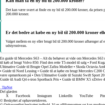
Kan man få en ny bil til 200.000 kroner?
Det kan være svært at finde en ny bil til 200.000 kroner, da prisen p
200.000 kroner.
Er det bedre at købe en ny bil til 200.000 kroner ell
Valget mellem en ny eller brugt bil til 200.000 kroner afhænger af 
udstyrsniveau.
En guide til Mercedes S63 – Alt du behøver at vide om Mercedes S63 
til køb af brugt Volvo 850: Find den rette T5-model til salg
•
Ford Kuga
Ultimative Guide til Brugte Opel Zafira Modeller
•
Skoda Octavia Amb
•
Guide til Nord Leasing
•
Guide til at købe en brugt Mercedes C200 
være opmærksom på
•
Den Ultimative Guide til Suzuki Swift Sport 2
Guide til Audi Q4 e-tron Sportback Pris
•
Guide til BMW X5 xDrive 45e
_
TipNet
Del glæden
X
Facebook
Instagram
LinkedIn
YouTube
Pin
© Beskyttet af ophavsretsloven.
© Ophavsretligt beskyttet indhold. Vi er affiliatepartner og kan modtag