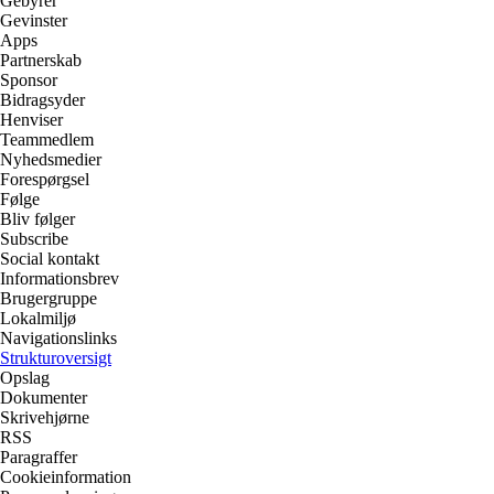
Gebyrer
Gevinster
Apps
Partnerskab
Sponsor
Bidragsyder
Henviser
Teammedlem
Nyhedsmedier
Forespørgsel
Følge
Bliv følger
Subscribe
Social kontakt
Informationsbrev
Brugergruppe
Lokalmiljø
Navigationslinks
Strukturoversigt
Opslag
Dokumenter
Skrivehjørne
RSS
Paragraffer
Cookieinformation