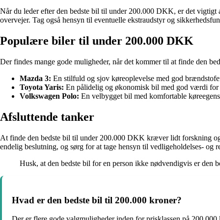
Når du leder efter den bedste bil til under 200.000 DKK, er det vigtig
overvejer. Tag også hensyn til eventuelle ekstraudstyr og sikkerhedsfunk
Populære biler til under 200.000 DKK
Der findes mange gode muligheder, når det kommer til at finde den bed
Mazda 3:
En stilfuld og sjov køreoplevelse med god brændstofeff
Toyota Yaris:
En pålidelig og økonomisk bil med god værdi for
Volkswagen Polo:
En velbygget bil med komfortable køreegens
Afsluttende tanker
At finde den bedste bil til under 200.000 DKK kræver lidt forskning og o
endelig beslutning, og sørg for at tage hensyn til vedligeholdelses- og
Husk, at den bedste bil for en person ikke nødvendigvis er den be
Hvad er den bedste bil til 200.000 kroner?
Der er flere gode valgmuligheder inden for prisklassen på 200.000