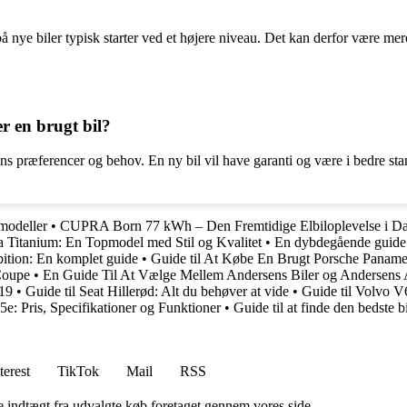
å nye biler typisk starter ved et højere niveau. Det kan derfor være mere 
er en brugt bil?
ens præferencer og behov. En ny bil vil have garanti og være i bedre st
modeller
•
CUPRA Born 77 kWh – Den Fremtidige Elbiloplevelse i D
 Titanium: En Topmodel med Stil og Kvalitet
•
En dybdegående guid
ition: En komplet guide
•
Guide til At Købe En Brugt Porsche Panam
Coupe
•
En Guide Til At Vælge Mellem Andersens Biler og Andersens 
019
•
Guide til Seat Hillerød: Alt du behøver at vide
•
Guide til Volvo V
: Pris, Specifikationer og Funktioner
•
Guide til at finde den bedste 
terest
TikTok
Mail
RSS
e indtægt fra udvalgte køb foretaget gennem vores side.