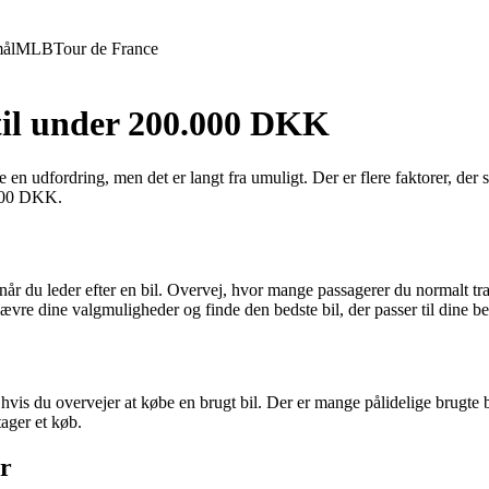
ål
MLB
Tour de France
l til under 200.000 DKK
 udfordring, men det er langt fra umuligt. Der er flere faktorer, der ska
0.000 DKK.
 når du leder efter en bil. Overvej, hvor mange passagerer du normalt tr
nævre dine valgmuligheder og finde den bedste bil, der passer til dine b
s du overvejer at købe en brugt bil. Der er mange pålidelige brugte bi
tager et køb.
r