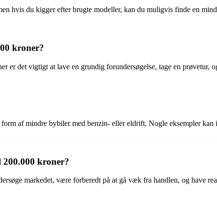
en hvis du kigger efter brugte modeller, kan du muligvis finde en min
000 kroner?
er er det vigtigt at lave en grundig forundersøgelse, tage en prøvetur, o
t i form af mindre bybiler med benzin- eller eldrift. Nogle eksempler ka
l 200.000 kroner?
ersøge markedet, være forberedt på at gå væk fra handlen, og have realis