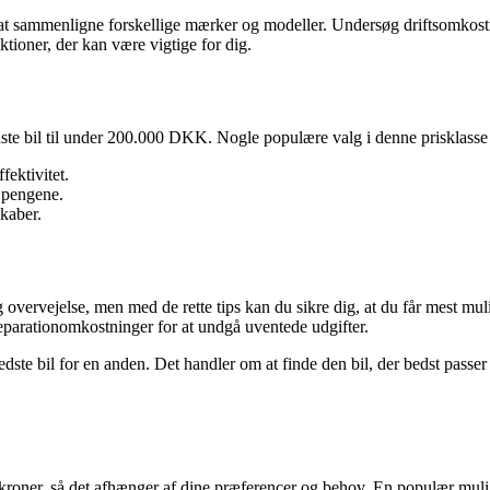
t at sammenligne forskellige mærker og modeller. Undersøg driftsomkostn
tioner, der kan være vigtige for dig.
ste bil til under 200.000 DKK. Nogle populære valg i denne prisklasse 
ektivitet.
 pengene.
kaber.
vervejelse, men med de rette tips kan du sikre dig, at du får mest muligt
 reparationomkostninger for at undgå uventede udgifter.
dste bil for en anden. Det handler om at finde den bil, der bedst passer
 kroner, så det afhænger af dine præferencer og behov. En populær mul