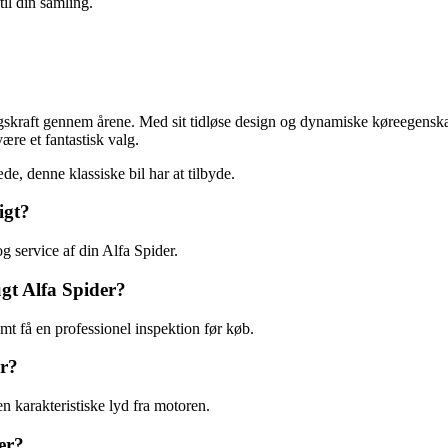
til din samling.
ngskraft gennem årene. Med sit tidløse design og dynamiske køreegenska
være et fantastisk valg.
e, denne klassiske bil har at tilbyde.
igt?
g service af din Alfa Spider.
ugt Alfa Spider?
amt få en professionel inspektion før køb.
er?
 karakteristiske lyd fra motoren.
er?