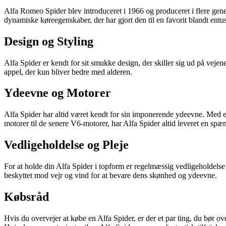
Alfa Romeo Spider blev introduceret i 1966 og produceret i flere gener
dynamiske køreegenskaber, der har gjort den til en favorit blandt entus
Design og Styling
Alfa Spider er kendt for sit smukke design, der skiller sig ud på vejene.
appel, der kun bliver bedre med alderen.
Ydeevne og Motorer
Alfa Spider har altid været kendt for sin imponerende ydeevne. Med en
motorer til de senere V6-motorer, har Alfa Spider altid leveret en sp
Vedligeholdelse og Pleje
For at holde din Alfa Spider i topform er regelmæssig vedligeholdelse o
beskyttet mod vejr og vind for at bevare dens skønhed og ydeevne.
Købsråd
Hvis du overvejer at købe en Alfa Spider, er der et par ting, du bør o