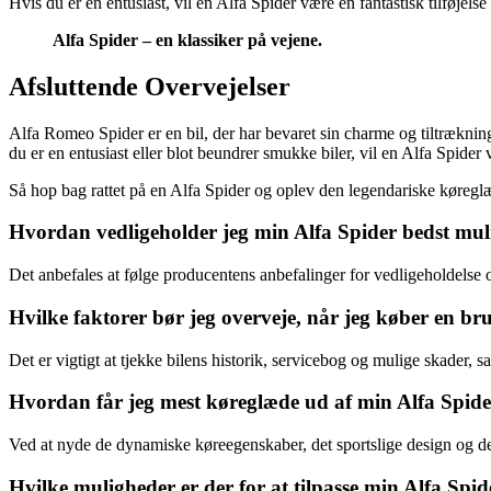
Hvis du er en entusiast, vil en Alfa Spider være en fantastisk tilføjelse 
Alfa Spider – en klassiker på vejene.
Afsluttende Overvejelser
Alfa Romeo Spider er en bil, der har bevaret sin charme og tiltrækni
du er en entusiast eller blot beundrer smukke biler, vil en Alfa Spider 
Så hop bag rattet på en Alfa Spider og oplev den legendariske køreglæd
Hvordan vedligeholder jeg min Alfa Spider bedst mul
Det anbefales at følge producentens anbefalinger for vedligeholdelse o
Hvilke faktorer bør jeg overveje, når jeg køber en br
Det er vigtigt at tjekke bilens historik, servicebog og mulige skader, s
Hvordan får jeg mest køreglæde ud af min Alfa Spid
Ved at nyde de dynamiske køreegenskaber, det sportslige design og den
Hvilke muligheder er der for at tilpasse min Alfa Spid