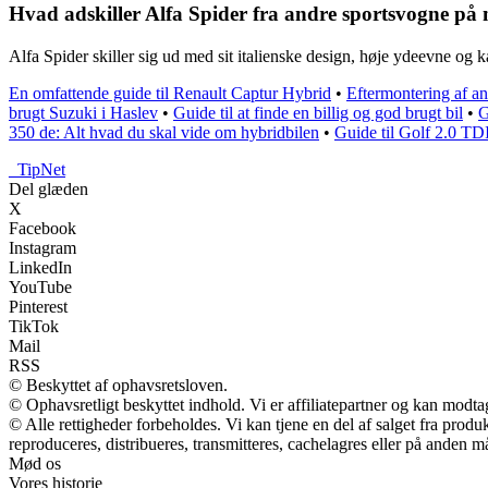
Hvad adskiller Alfa Spider fra andre sportsvogne på
Alfa Spider skiller sig ud med sit italienske design, høje ydeevne og kar
En omfattende guide til Renault Captur Hybrid
•
Eftermontering af a
brugt Suzuki i Haslev
•
Guide til at finde en billig og god brugt bil
•
G
350 de: Alt hvad du skal vide om hybridbilen
•
Guide til Golf 2.0 TD
_
TipNet
Del glæden
X
Facebook
Instagram
LinkedIn
YouTube
Pinterest
TikTok
Mail
RSS
© Beskyttet af ophavsretsloven.
© Ophavsretligt beskyttet indhold. Vi er affiliatepartner og kan modt
© Alle rettigheder forbeholdes. Vi kan tjene en del af salget fra prod
reproduceres, distribueres, transmitteres, cachelagres eller på anden m
Mød os
Vores historie