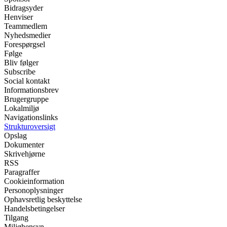
Bidragsyder
Henviser
Teammedlem
Nyhedsmedier
Forespørgsel
Følge
Bliv følger
Subscribe
Social kontakt
Informationsbrev
Brugergruppe
Lokalmiljø
Navigationslinks
Strukturoversigt
Opslag
Dokumenter
Skrivehjørne
RSS
Paragraffer
Cookieinformation
Personoplysninger
Ophavsretlig beskyttelse
Handelsbetingelser
Tilgang
Miljøhensyn