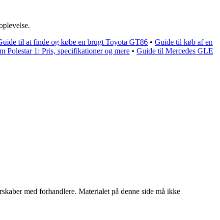
eoplevelse.
Guide til at finde og købe en brugt Toyota GT86
•
Guide til køb af en
m Polestar 1: Pris, specifikationer og mere
•
Guide til Mercedes GLE
tnerskaber med forhandlere. Materialet på denne side må ikke