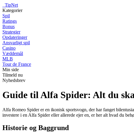
_
TipNet
Kategorier
Spil
Ratings
Bonus
Strategier
Opdateringer
Ansvarligt spil
Casino
Væddemål
MLB
Tour de France
Min side
Tilmeld nu
Nyhedsbrev
Guide til Alfa Spider: Alt du sk
Alfa Romeo Spider er en ikonisk sportsvogn, der har fanget bilentusia
investere i en Alfa Spider eller allerede ejer en, er her alt hvad du be
Historie og Baggrund