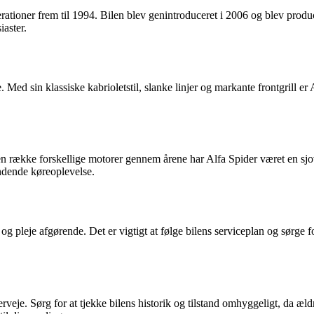
ationer frem til 1994. Bilen blev genintroduceret i 2006 og blev produce
iaster.
 Med sin klassiske kabrioletstil, slanke linjer og markante frontgrill er A
 række forskellige motorer gennem årene har Alfa Spider været en sjov o
ændende køreoplevelse.
g pleje afgørende. Det er vigtigt at følge bilens serviceplan og sørge fo
verveje. Sørg for at tjekke bilens historik og tilstand omhyggeligt, da 