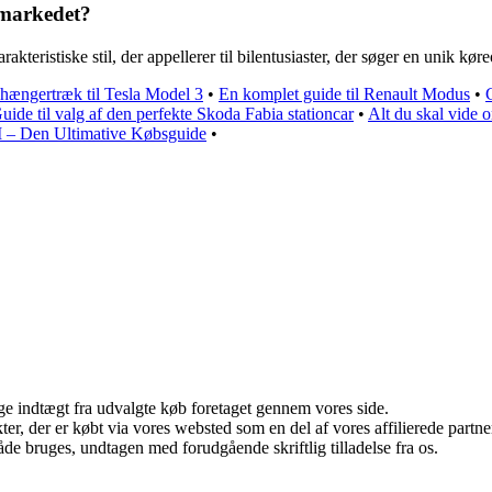
 markedet?
akteristiske stil, der appellerer til bilentusiaster, der søger en unik kør
nhængertræk til Tesla Model 3
•
En komplet guide til Renault Modus
•
uide til valg af den perfekte Skoda Fabia stationcar
•
Alt du skal vide o
I – Den Ultimative Købsguide
•
age indtægt fra udvalgte køb foretaget gennem vores side.
ukter, der er købt via vores websted som en del af vores affilierede par
åde bruges, undtagen med forudgående skriftlig tilladelse fra os.