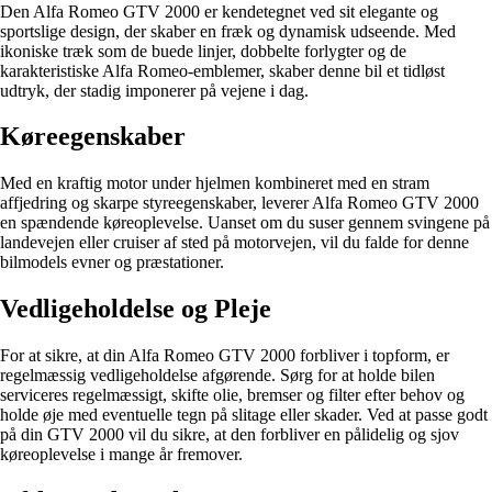
Den Alfa Romeo GTV 2000 er kendetegnet ved sit elegante og
sportslige design, der skaber en fræk og dynamisk udseende. Med
ikoniske træk som de buede linjer, dobbelte forlygter og de
karakteristiske Alfa Romeo-emblemer, skaber denne bil et tidløst
udtryk, der stadig imponerer på vejene i dag.
Køreegenskaber
Med en kraftig motor under hjelmen kombineret med en stram
affjedring og skarpe styreegenskaber, leverer Alfa Romeo GTV 2000
en spændende køreoplevelse. Uanset om du suser gennem svingene på
landevejen eller cruiser af sted på motorvejen, vil du falde for denne
bilmodels evner og præstationer.
Vedligeholdelse og Pleje
For at sikre, at din Alfa Romeo GTV 2000 forbliver i topform, er
regelmæssig vedligeholdelse afgørende. Sørg for at holde bilen
serviceres regelmæssigt, skifte olie, bremser og filter efter behov og
holde øje med eventuelle tegn på slitage eller skader. Ved at passe godt
på din GTV 2000 vil du sikre, at den forbliver en pålidelig og sjov
køreoplevelse i mange år fremover.