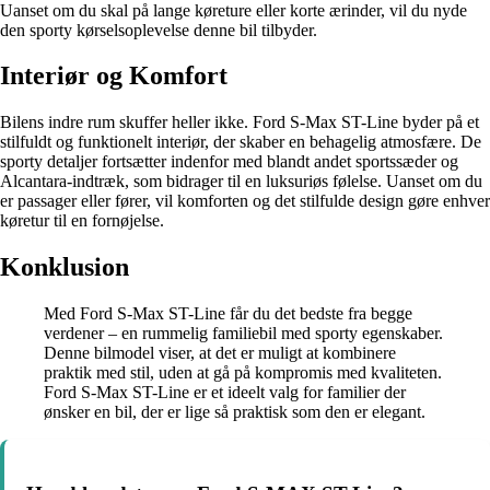
Uanset om du skal på lange køreture eller korte ærinder, vil du nyde
den sporty kørselsoplevelse denne bil tilbyder.
Interiør og Komfort
Bilens indre rum skuffer heller ikke. Ford S-Max ST-Line byder på et
stilfuldt og funktionelt interiør, der skaber en behagelig atmosfære. De
sporty detaljer fortsætter indenfor med blandt andet sportssæder og
Alcantara-indtræk, som bidrager til en luksuriøs følelse. Uanset om du
er passager eller fører, vil komforten og det stilfulde design gøre enhver
køretur til en fornøjelse.
Konklusion
Med Ford S-Max ST-Line får du det bedste fra begge
verdener – en rummelig familiebil med sporty egenskaber.
Denne bilmodel viser, at det er muligt at kombinere
praktik med stil, uden at gå på kompromis med kvaliteten.
Ford S-Max ST-Line er et ideelt valg for familier der
ønsker en bil, der er lige så praktisk som den er elegant.