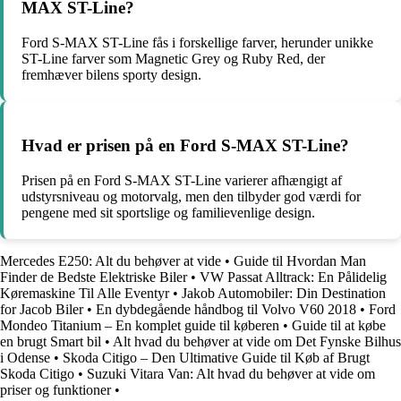
MAX ST-Line?
Ford S-MAX ST-Line fås i forskellige farver, herunder unikke
ST-Line farver som Magnetic Grey og Ruby Red, der
fremhæver bilens sporty design.
Hvad er prisen på en Ford S-MAX ST-Line?
Prisen på en Ford S-MAX ST-Line varierer afhængigt af
udstyrsniveau og motorvalg, men den tilbyder god værdi for
pengene med sit sportslige og familievenlige design.
Mercedes E250: Alt du behøver at vide
•
Guide til Hvordan Man
Finder de Bedste Elektriske Biler
•
VW Passat Alltrack: En Pålidelig
Køremaskine Til Alle Eventyr
•
Jakob Automobiler: Din Destination
for Jacob Biler
•
En dybdegående håndbog til Volvo V60 2018
•
Ford
Mondeo Titanium – En komplet guide til køberen
•
Guide til at købe
en brugt Smart bil
•
Alt hvad du behøver at vide om Det Fynske Bilhus
i Odense
•
Skoda Citigo – Den Ultimative Guide til Køb af Brugt
Skoda Citigo
•
Suzuki Vitara Van: Alt hvad du behøver at vide om
priser og funktioner
•