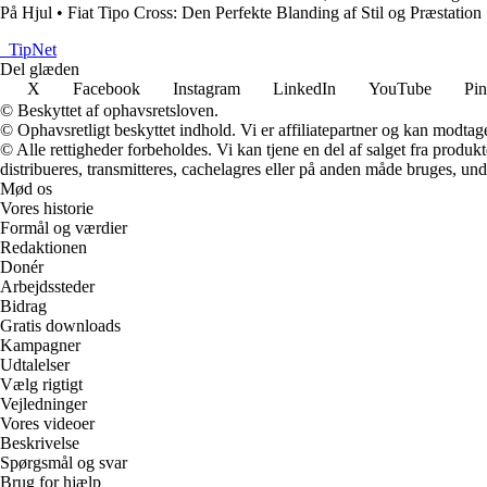
På Hjul
•
Fiat Tipo Cross: Den Perfekte Blanding af Stil og Præstation
_
TipNet
Del glæden
X
Facebook
Instagram
LinkedIn
YouTube
Pin
© Beskyttet af ophavsretsloven.
© Ophavsretligt beskyttet indhold. Vi er affiliatepartner og kan modtag
© Alle rettigheder forbeholdes. Vi kan tjene en del af salget fra produk
distribueres, transmitteres, cachelagres eller på anden måde bruges, und
Mød os
Vores historie
Formål og værdier
Redaktionen
Donér
Arbejdssteder
Bidrag
Gratis downloads
Kampagner
Udtalelser
Vælg rigtigt
Vejledninger
Vores videoer
Beskrivelse
Spørgsmål og svar
Brug for hjælp