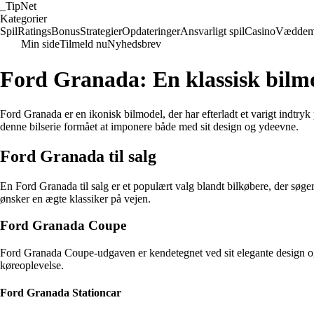
_
TipNet
Kategorier
Spil
Ratings
Bonus
Strategier
Opdateringer
Ansvarligt spil
Casino
Væddem
Min side
Tilmeld nu
Nyhedsbrev
Ford Granada: En klassisk bilm
Ford Granada er en ikonisk bilmodel, der har efterladt et varigt indtr
denne bilserie formået at imponere både med sit design og ydeevne.
Ford Granada til salg
En Ford Granada til salg er et populært valg blandt bilkøbere, der søge
ønsker en ægte klassiker på vejen.
Ford Granada Coupe
Ford Granada Coupe-udgaven er kendetegnet ved sit elegante design og s
køreoplevelse.
Ford Granada Stationcar