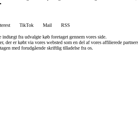
•
terest
TikTok
Mail
RSS
e indtægt fra udvalgte køb foretaget gennem vores side.
ter, der er købt via vores websted som en del af vores affilierede partn
tagen med forudgående skriftlig tilladelse fra os.