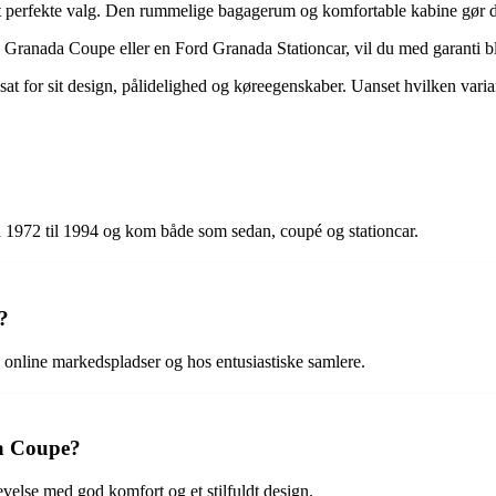
 perfekte valg. Den rummelige bagagerum og komfortable kabine gør denne
d Granada Coupe eller en Ford Granada Stationcar, vil du med garanti b
t for sit design, pålidelighed og køreegenskaber. Uanset hvilken varian
1972 til 1994 og kom både som sedan, coupé og stationcar.
?
å online markedspladser og hos entusiastiske samlere.
a Coupe?
velse med god komfort og et stilfuldt design.