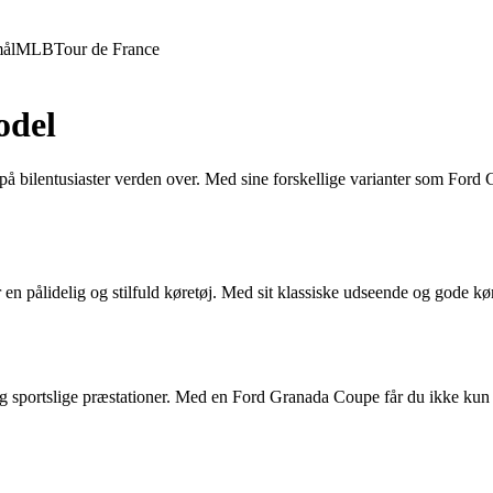
ål
MLB
Tour de France
odel
yk på bilentusiaster verden over. Med sine forskellige varianter som Fo
r en pålidelig og stilfuld køretøj. Med sit klassiske udseende og gode k
portslige præstationer. Med en Ford Granada Coupe får du ikke kun et s