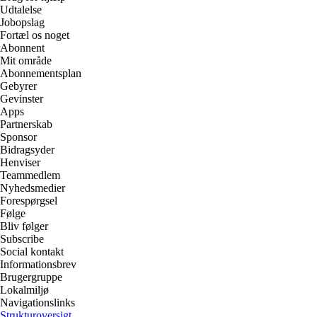
Udtalelse
Jobopslag
Fortæl os noget
Abonnent
Mit område
Abonnementsplan
Gebyrer
Gevinster
Apps
Partnerskab
Sponsor
Bidragsyder
Henviser
Teammedlem
Nyhedsmedier
Forespørgsel
Følge
Bliv følger
Subscribe
Social kontakt
Informationsbrev
Brugergruppe
Lokalmiljø
Navigationslinks
Strukturoversigt