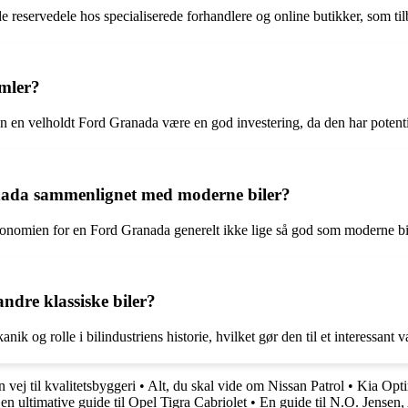
eservedele hos specialiserede forhandlere og online butikker, som tilbyd
amler?
an en velholdt Ford Granada være en god investering, da den har potential
ada sammenlignet med moderne biler?
konomien for en Ford Granada generelt ikke lige så god som moderne bi
ndre klassiske biler?
ik og rolle i bilindustriens historie, hvilket gør den til et interessant v
 vej til kvalitetsbyggeri
•
Alt, du skal vide om Nissan Patrol
•
Kia Opti
en ultimative guide til Opel Tigra Cabriolet
•
En guide til N.O. Jensen,