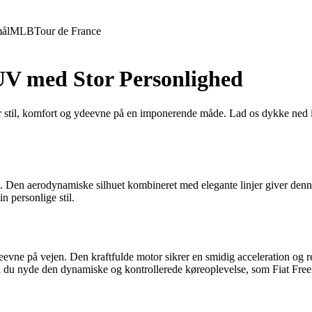
ål
MLB
Tour de France
V med Stor Personlighed
til, komfort og ydeevne på en imponerende måde. Lad os dykke ned i, hv
n. Den aerodynamiske silhuet kombineret med elegante linjer giver denn
in personlige stil.
eevne på vejen. Den kraftfulde motor sikrer en smidig acceleration og r
il du nyde den dynamiske og kontrollerede køreoplevelse, som Fiat Free