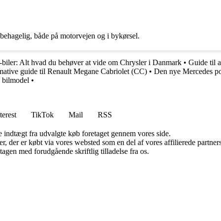
behagelig, både på motorvejen og i bykørsel.
r-biler: Alt hvad du behøver at vide om Chrysler i Danmark
•
Guide til 
mative guide til Renault Megane Cabriolet (CC)
•
Den nye Mercedes poli
 bilmodel
•
terest
TikTok
Mail
RSS
e indtægt fra udvalgte køb foretaget gennem vores side.
ter, der er købt via vores websted som en del af vores affilierede partn
tagen med forudgående skriftlig tilladelse fra os.