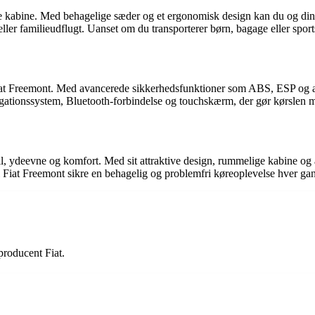
ble kabine. Med behagelige sæder og et ergonomisk design kan du og d
ller familieudflugt. Uanset om du transporterer børn, bagage eller sports
f Fiat Freemont. Med avancerede sikkerhedsfunktioner som ABS, ESP og a
gationssystem, Bluetooth-forbindelse og touchskærm, der gør kørslen
 ydeevne og komfort. Med sit attraktive design, rummelige kabine og av
 vil Fiat Freemont sikre en behagelig og problemfri køreoplevelse hver ga
producent Fiat.