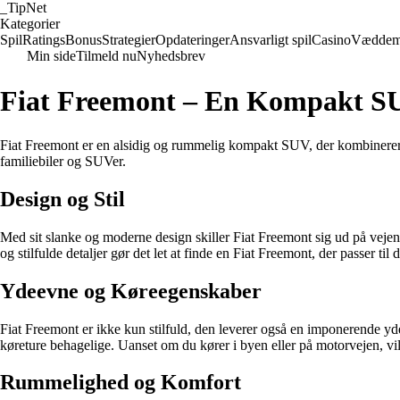
_
TipNet
Kategorier
Spil
Ratings
Bonus
Strategier
Opdateringer
Ansvarligt spil
Casino
Væddem
Min side
Tilmeld nu
Nyhedsbrev
Fiat Freemont – En Kompakt SU
Fiat Freemont er en alsidig og rummelig kompakt SUV, der kombinerer s
familiebiler og SUVer.
Design og Stil
Med sit slanke og moderne design skiller Fiat Freemont sig ud på veje
og stilfulde detaljer gør det let at finde en Fiat Freemont, der passer til d
Ydeevne og Køreegenskaber
Fiat Freemont er ikke kun stilfuld, den leverer også en imponerende yd
køreture behagelige. Uanset om du kører i byen eller på motorvejen, v
Rummelighed og Komfort