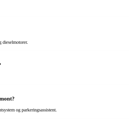
g dieselmotorer.
?
eemont?
ntsystem og parkeringsassistent.