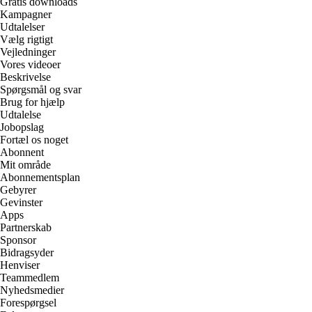
Gratis downloads
Kampagner
Udtalelser
Vælg rigtigt
Vejledninger
Vores videoer
Beskrivelse
Spørgsmål og svar
Brug for hjælp
Udtalelse
Jobopslag
Fortæl os noget
Abonnent
Mit område
Abonnementsplan
Gebyrer
Gevinster
Apps
Partnerskab
Sponsor
Bidragsyder
Henviser
Teammedlem
Nyhedsmedier
Forespørgsel