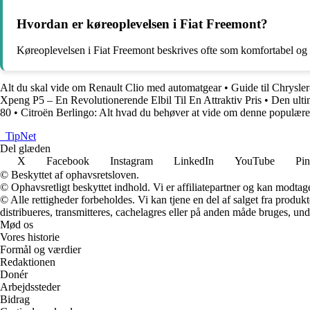
Hvordan er køreoplevelsen i Fiat Freemont?
Køreoplevelsen i Fiat Freemont beskrives ofte som komfortabel og 
Alt du skal vide om Renault Clio med automatgear
•
Guide til Chrysle
Xpeng P5 – En Revolutionerende Elbil Til En Attraktiv Pris
•
Den ulti
80
•
Citroën Berlingo: Alt hvad du behøver at vide om denne populære
_
TipNet
Del glæden
X
Facebook
Instagram
LinkedIn
YouTube
Pin
© Beskyttet af ophavsretsloven.
© Ophavsretligt beskyttet indhold. Vi er affiliatepartner og kan modtag
© Alle rettigheder forbeholdes. Vi kan tjene en del af salget fra produk
distribueres, transmitteres, cachelagres eller på anden måde bruges, und
Mød os
Vores historie
Formål og værdier
Redaktionen
Donér
Arbejdssteder
Bidrag