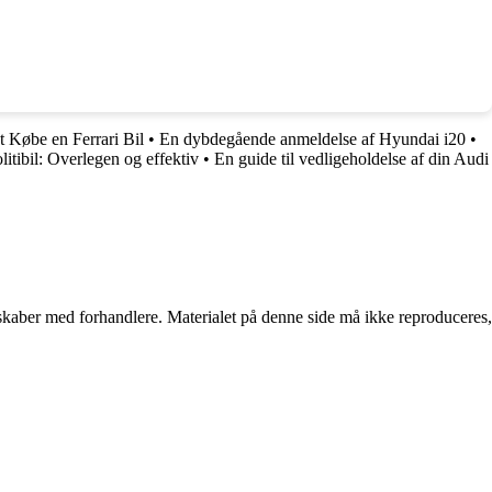
at Købe en Ferrari Bil
•
En dybdegående anmeldelse af Hyundai i20
•
tibil: Overlegen og effektiv
•
En guide til vedligeholdelse af din Audi
erskaber med forhandlere. Materialet på denne side må ikke reproduceres,