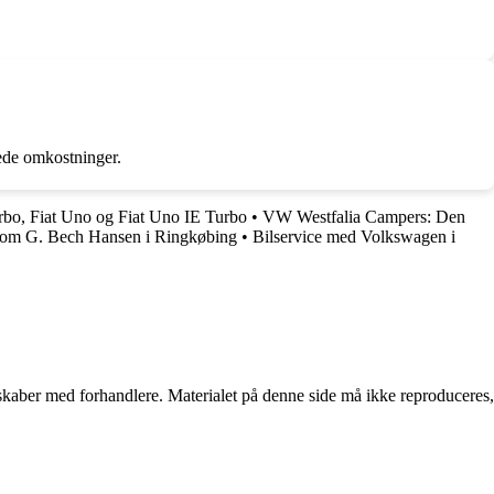
rede omkostninger.
rbo, Fiat Uno og Fiat Uno IE Turbo
•
VW Westfalia Campers: Den
e om G. Bech Hansen i Ringkøbing
•
Bilservice med Volkswagen i
erskaber med forhandlere. Materialet på denne side må ikke reproduceres,