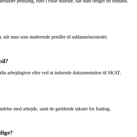
erunder pendling, eller i visse tilfælde, når man bruger en firmabil.
, når man som studerende pendler til uddannelsesstedet.
bil?
in arbejdsgiver eller ved at indsende dokumentation til SKAT.
bindelse med arbejde, samt de gældende takster for fradrag.
ndige?