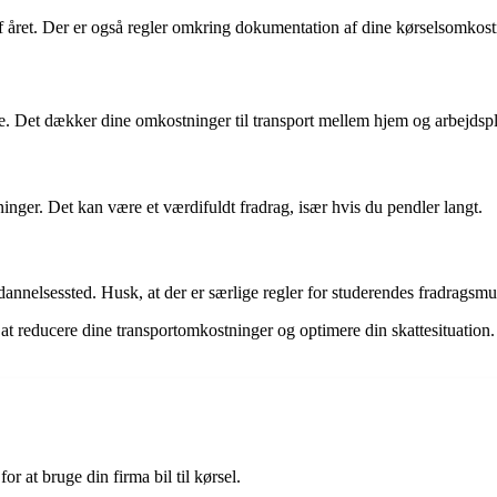
t af året. Der er også regler omkring dokumentation af dine kørselsomkost
udie. Det dækker dine omkostninger til transport mellem hjem og arbejdsp
inger. Det kan være et værdifuldt fradrag, især hvis du pendler langt.
dannelsessted. Husk, at der er særlige regler for studerendes fradragsmu
t reducere dine transportomkostninger og optimere din skattesituation.
r at bruge din firma bil til kørsel.