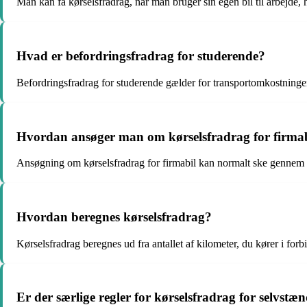
Man kan få kørselsfradrag, når man bruger sin egen bil til arbejde, h
Hvad er befordringsfradrag for studerende?
Befordringsfradrag for studerende gælder for transportomkostninger
Hvordan ansøger man om kørselsfradrag for firma
Ansøgning om kørselsfradrag for firmabil kan normalt ske gennem d
Hvordan beregnes kørselsfradrag?
Kørselsfradrag beregnes ud fra antallet af kilometer, du kører i for
Er der særlige regler for kørselsfradrag for selvstæ