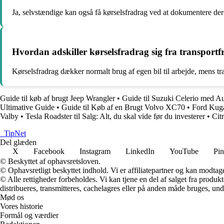
Ja, selvstændige kan også få kørselsfradrag ved at dokumentere dere
Hvordan adskiller kørselsfradrag sig fra transport
Kørselsfradrag dækker normalt brug af egen bil til arbejde, mens t
Guide til køb af brugt Jeep Wrangler
•
Guide til Suzuki Celerio med A
Ultimative Guide
•
Guide til Køb af en Brugt Volvo XC70
•
Ford Kuga
Valby
•
Tesla Roadster til Salg: Alt, du skal vide før du investerer
•
Cit
_
TipNet
Del glæden
X
Facebook
Instagram
LinkedIn
YouTube
Pin
© Beskyttet af ophavsretsloven.
© Ophavsretligt beskyttet indhold. Vi er affiliatepartner og kan modtag
© Alle rettigheder forbeholdes. Vi kan tjene en del af salget fra produk
distribueres, transmitteres, cachelagres eller på anden måde bruges, und
Mød os
Vores historie
Formål og værdier