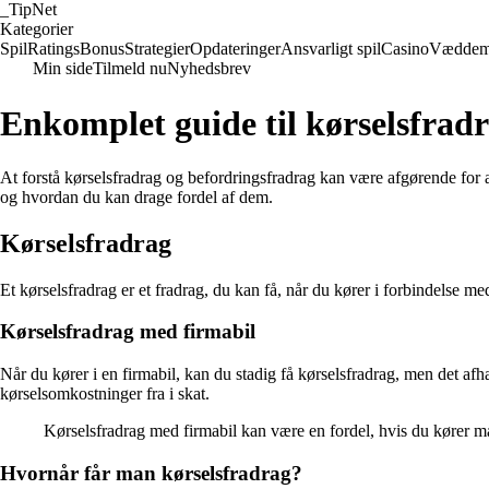
_
TipNet
Kategorier
Spil
Ratings
Bonus
Strategier
Opdateringer
Ansvarligt spil
Casino
Væddem
Min side
Tilmeld nu
Nyhedsbrev
Enkomplet guide til kørselsfrad
At forstå kørselsfradrag og befordringsfradrag kan være afgørende for
og hvordan du kan drage fordel af dem.
Kørselsfradrag
Et kørselsfradrag er et fradrag, du kan få, når du kører i forbindelse med
Kørselsfradrag med firmabil
Når du kører i en firmabil, kan du stadig få kørselsfradrag, men det afh
kørselsomkostninger fra i skat.
Kørselsfradrag med firmabil kan være en fordel, hvis du kører m
Hvornår får man kørselsfradrag?