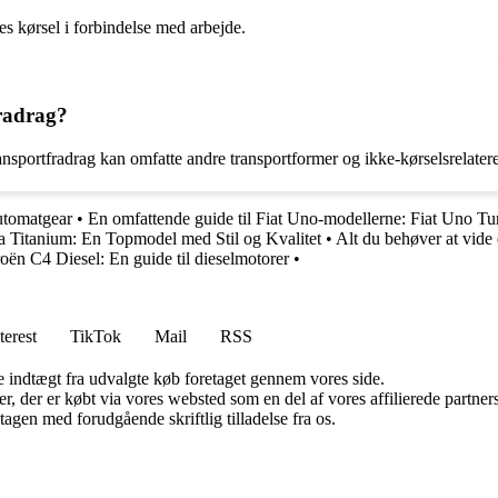
s kørsel i forbindelse med arbejde.
fradrag?
ransportfradrag kan omfatte andre transportformer og ikke-kørselsrelate
utomatgear
•
En omfattende guide til Fiat Uno-modellerne: Fiat Uno Tu
 Titanium: En Topmodel med Stil og Kvalitet
•
Alt du behøver at vid
roën C4 Diesel: En guide til dieselmotorer
•
terest
TikTok
Mail
RSS
e indtægt fra udvalgte køb foretaget gennem vores side.
ter, der er købt via vores websted som en del af vores affilierede partn
tagen med forudgående skriftlig tilladelse fra os.