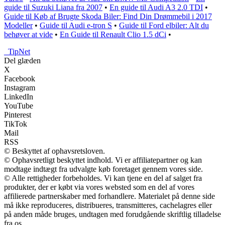
guide til Suzuki Liana fra 2007
•
En guide til Audi A3 2.0 TDI
•
Guide til Køb af Brugte Skoda Biler: Find Din Drømmebil i 2017
Modeller
•
Guide til Audi e-tron S
•
Guide til Ford elbiler: Alt du
behøver at vide
•
En Guide til Renault Clio 1.5 dCi
•
_
TipNet
Del glæden
X
Facebook
Instagram
LinkedIn
YouTube
Pinterest
TikTok
Mail
RSS
© Beskyttet af ophavsretsloven.
© Ophavsretligt beskyttet indhold. Vi er affiliatepartner og kan
modtage indtægt fra udvalgte køb foretaget gennem vores side.
© Alle rettigheder forbeholdes. Vi kan tjene en del af salget fra
produkter, der er købt via vores websted som en del af vores
affilierede partnerskaber med forhandlere. Materialet på denne side
må ikke reproduceres, distribueres, transmitteres, cachelagres eller
på anden måde bruges, undtagen med forudgående skriftlig tilladelse
fra os.