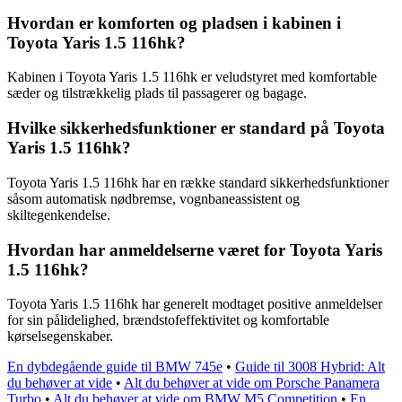
Hvordan er komforten og pladsen i kabinen i
Toyota Yaris 1.5 116hk?
Kabinen i Toyota Yaris 1.5 116hk er veludstyret med komfortable
sæder og tilstrækkelig plads til passagerer og bagage.
Hvilke sikkerhedsfunktioner er standard på Toyota
Yaris 1.5 116hk?
Toyota Yaris 1.5 116hk har en række standard sikkerhedsfunktioner
såsom automatisk nødbremse, vognbaneassistent og
skiltegenkendelse.
Hvordan har anmeldelserne været for Toyota Yaris
1.5 116hk?
Toyota Yaris 1.5 116hk har generelt modtaget positive anmeldelser
for sin pålidelighed, brændstofeffektivitet og komfortable
kørselsegenskaber.
En dybdegående guide til BMW 745e
•
Guide til 3008 Hybrid: Alt
du behøver at vide
•
Alt du behøver at vide om Porsche Panamera
Turbo
•
Alt du behøver at vide om BMW M5 Competition
•
En