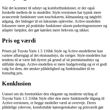
Når det kommer til udstyr og komfortfunktioner, er der også
forskelle mellem de to modeller. Style-versionen har typisk mere
avancerede funktioner som touchskærm, klimaanlæg og nøglefri
adgang, der bidrager til en luksuriøs oplevelse. Active-modellen
fokuserer mere på praktiske funktioner såsom parkeringssensorer og
adaptiv fartpilot, der gør kørslen mere bekvem og sikker.
Pris og værdi
Prisen på Toyota Yaris 1.5 116hk Style og Active-modellerne kan
variere afhængigt af det ekstraudstyr, du vælger. Style-modellen har
tendens til at være lidt dyrere på grund af sit premiumudstyr og
stilfulde design. Active-modellen er mere budgetvenlig og er et godt
valg for dem, der ønsker pålidelighed og funktionalitet til en
fornuftig pris.
Konklusion
Uanset om du foretrækker den elegante og moderne styling af
Toyota Yaris 1.5 116hk Style eller den mere funktionelle tilgang til
Active-versionen, er begge modeller værd at overveje. Deres
pålidelige ydeevne, komfortable køreegenskaber og prisværdi gør