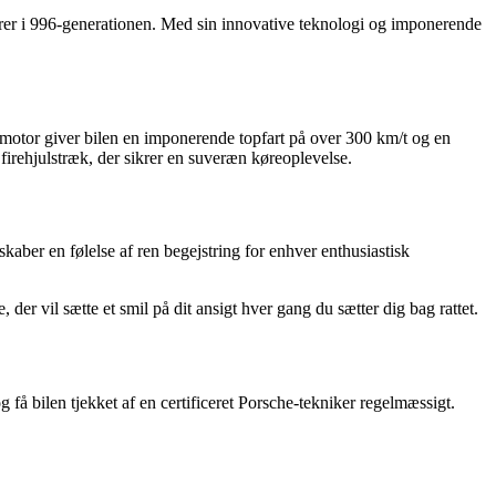
orer i 996-generationen. Med sin innovative teknologi og imponerende
e motor giver bilen en imponerende topfart på over 300 km/t og en
irehjulstræk, der sikrer en suveræn køreoplevelse.
aber en følelse af ren begejstring for enhver enthusiastisk
r vil sætte et smil på dit ansigt hver gang du sætter dig bag rattet.
få bilen tjekket af en certificeret Porsche-tekniker regelmæssigt.