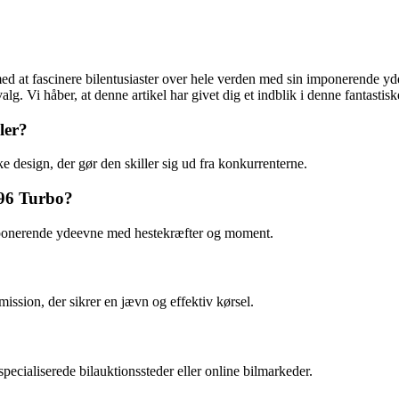
d at fascinere bilentusiaster over hele verden med sin imponerende ydel
. Vi håber, at denne artikel har givet dig et indblik i denne fantastiske 
ler?
 design, der gør den skiller sig ud fra konkurrenterne.
996 Turbo?
imponerende ydeevne med hestekræfter og moment.
ssion, der sikrer en jævn og effektiv kørsel.
ecialiserede bilauktionssteder eller online bilmarkeder.