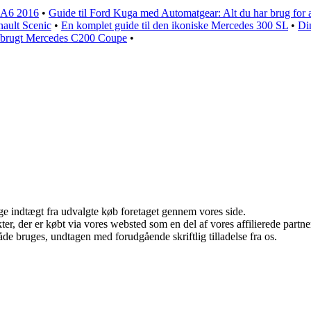
i A6 2016
•
Guide til Ford Kuga med Automatgear: Alt du har brug for a
nault Scenic
•
En komplet guide til den ikoniske Mercedes 300 SL
•
Di
en brugt Mercedes C200 Coupe
•
age indtægt fra udvalgte køb foretaget gennem vores side.
ukter, der er købt via vores websted som en del af vores affilierede par
åde bruges, undtagen med forudgående skriftlig tilladelse fra os.