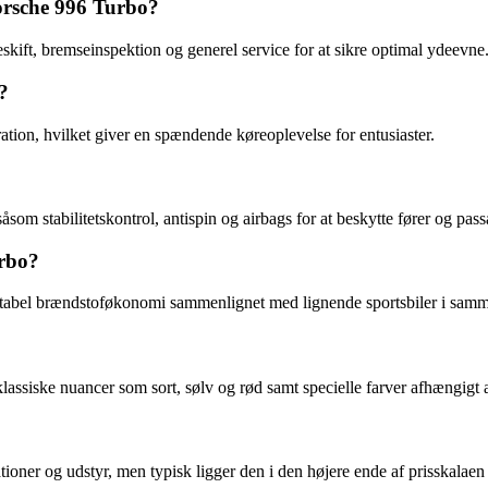
Porsche 996 Turbo?
kift, bremseinspektion og generel service for at sikre optimal ydeevne
?
tion, hvilket giver en spændende køreoplevelse for entusiaster.
m stabilitetskontrol, antispin og airbags for at beskytte fører og pass
rbo?
tabel brændstoføkonomi sammenlignet med lignende sportsbiler i samm
klassiske nuancer som sort, sølv og rød samt specielle farver afhængigt 
oner og udstyr, men typisk ligger den i den højere ende af prisskalaen f