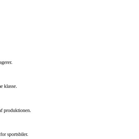
.
agerer.
e klasse.
af produktionen.
or sportsbiler.