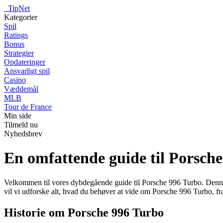
_
TipNet
Kategorier
Spil
Ratings
Bonus
Strategier
Opdateringer
Ansvarligt spil
Casino
Væddemål
MLB
Tour de France
Min side
Tilmeld nu
Nyhedsbrev
En omfattende guide til Porsch
Velkommen til vores dybdegående guide til Porsche 996 Turbo. Denne i
vil vi udforske alt, hvad du behøver at vide om Porsche 996 Turbo, fra
Historie om Porsche 996 Turbo