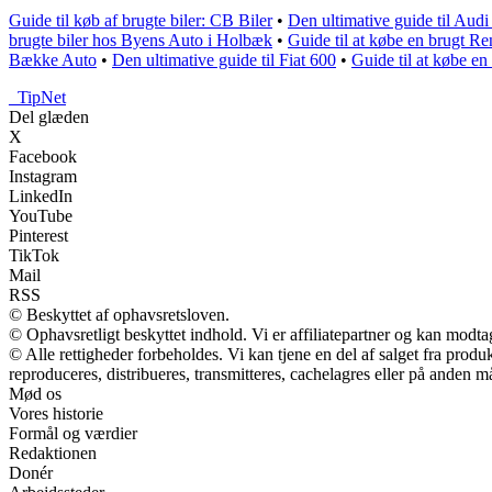
Guide til køb af brugte biler: CB Biler
•
Den ultimative guide til Aud
brugte biler hos Byens Auto i Holbæk
•
Guide til at købe en brugt Re
Bække Auto
•
Den ultimative guide til Fiat 600
•
Guide til at købe 
_
TipNet
Del glæden
X
Facebook
Instagram
LinkedIn
YouTube
Pinterest
TikTok
Mail
RSS
© Beskyttet af ophavsretsloven.
© Ophavsretligt beskyttet indhold. Vi er affiliatepartner og kan modt
© Alle rettigheder forbeholdes. Vi kan tjene en del af salget fra prod
reproduceres, distribueres, transmitteres, cachelagres eller på anden m
Mød os
Vores historie
Formål og værdier
Redaktionen
Donér