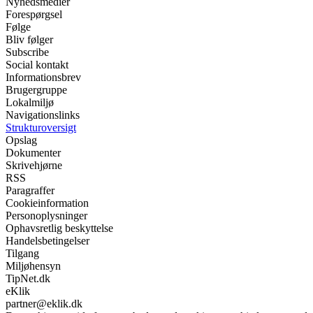
Nyhedsmedier
Forespørgsel
Følge
Bliv følger
Subscribe
Social kontakt
Informationsbrev
Brugergruppe
Lokalmiljø
Navigationslinks
Strukturoversigt
Opslag
Dokumenter
Skrivehjørne
RSS
Paragraffer
Cookieinformation
Personoplysninger
Ophavsretlig beskyttelse
Handelsbetingelser
Tilgang
Miljøhensyn
TipNet.dk
eKlik
partner@eklik.dk