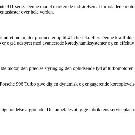
mte 911-serie. Denne model markerede indførelsen af ​​turboladede mot
lentusiaster over hele verden.
ylindret motor, der producerer op til 415 hestekræfter. Denne kraftfuld
bo er også udstyret med avancerede køredynamiksystemer og en effektiv f
de motor, den præcise styring og den ophidsende lyd af turbomotoren sk
Porsche 996 Turbo give dig en dynamisk og engagerende køreoplevelse, de
igeholdelse afgørende. Det anbefales at følge fabrikkens serviceplan og 