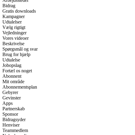
Arbejdssteder
Bidrag
Gratis downloads
Kampagner
Udtalelser
Vælg rigtigt
Vejledninger
Vores videoer
Beskrivelse
Spørgsmål og svar
Brug for hjælp
Udtalelse
Jobopslag
Fortæl os noget
Abonnent
Mit område
Abonnementsplan
Gebyrer
Gevinster
Apps
Partnerskab
Sponsor
Bidragsyder
Henviser
Teammedlem