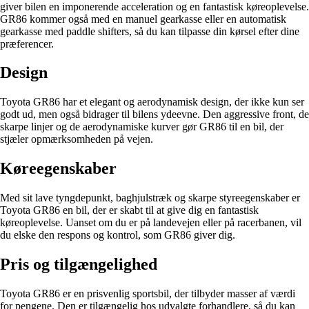
giver bilen en imponerende acceleration og en fantastisk køreoplevelse.
GR86 kommer også med en manuel gearkasse eller en automatisk
gearkasse med paddle shifters, så du kan tilpasse din kørsel efter dine
præferencer.
Design
Toyota GR86 har et elegant og aerodynamisk design, der ikke kun ser
godt ud, men også bidrager til bilens ydeevne. Den aggressive front, de
skarpe linjer og de aerodynamiske kurver gør GR86 til en bil, der
stjæler opmærksomheden på vejen.
Køreegenskaber
Med sit lave tyngdepunkt, baghjulstræk og skarpe styreegenskaber er
Toyota GR86 en bil, der er skabt til at give dig en fantastisk
køreoplevelse. Uanset om du er på landevejen eller på racerbanen, vil
du elske den respons og kontrol, som GR86 giver dig.
Pris og tilgængelighed
Toyota GR86 er en prisvenlig sportsbil, der tilbyder masser af værdi
for pengene. Den er tilgængelig hos udvalgte forhandlere, så du kan