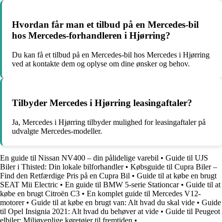
Hvordan får man et tilbud på en Mercedes-bil
hos Mercedes-forhandleren i Hjørring?
Du kan få et tilbud på en Mercedes-bil hos Mercedes i Hjørring
ved at kontakte dem og oplyse om dine ønsker og behov.
Tilbyder Mercedes i Hjørring leasingaftaler?
Ja, Mercedes i Hjørring tilbyder mulighed for leasingaftaler på
udvalgte Mercedes-modeller.
En guide til Nissan NV400 – din pålidelige varebil
•
Guide til UJS
Biler i Thisted: Din lokale bilforhandler
•
Købsguide til Cupra Biler –
Find den Retfærdige Pris på en Cupra Bil
•
Guide til at købe en brugt
SEAT Mii Electric
•
En guide til BMW 5-serie Stationcar
•
Guide til at
købe en brugt Citroën C3
•
En komplet guide til Mercedes V12-
motorer
•
Guide til at købe en brugt van: Alt hvad du skal vide
•
Guide
til Opel Insignia 2021: Alt hvad du behøver at vide
•
Guide til Peugeot
elbiler: Miljøvenlige køretøjer til fremtiden
•