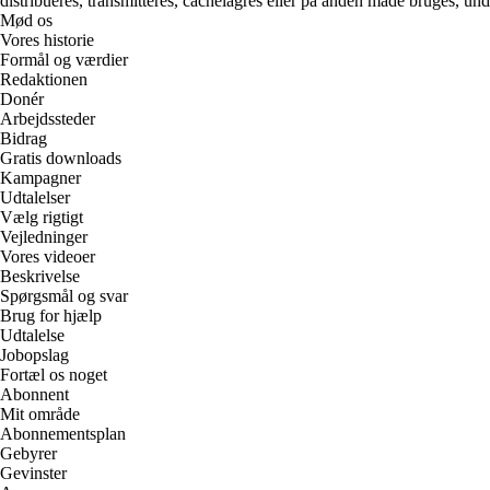
distribueres, transmitteres, cachelagres eller på anden måde bruges, und
Mød os
Vores historie
Formål og værdier
Redaktionen
Donér
Arbejdssteder
Bidrag
Gratis downloads
Kampagner
Udtalelser
Vælg rigtigt
Vejledninger
Vores videoer
Beskrivelse
Spørgsmål og svar
Brug for hjælp
Udtalelse
Jobopslag
Fortæl os noget
Abonnent
Mit område
Abonnementsplan
Gebyrer
Gevinster