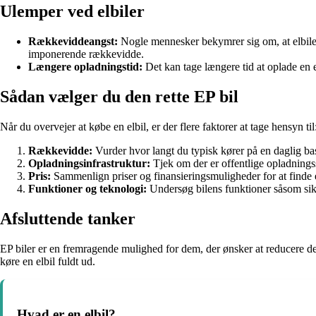
Ulemper ved elbiler
Rækkeviddeangst:
Nogle mennesker bekymrer sig om, at elbiler 
imponerende rækkevidde.
Længere opladningstid:
Det kan tage længere tid at oplade en 
Sådan vælger du den rette EP bil
Når du overvejer at købe en elbil, er der flere faktorer at tage hensyn til
Rækkevidde:
Vurder hvor langt du typisk kører på en daglig b
Opladningsinfrastruktur:
Tjek om der er offentlige opladningss
Pris:
Sammenlign priser og finansieringsmuligheder for at finde en 
Funktioner og teknologi:
Undersøg bilens funktioner såsom sik
Afsluttende tanker
EP biler er en fremragende mulighed for dem, der ønsker at reducere de
køre en elbil fuldt ud.
Hvad er en elbil?