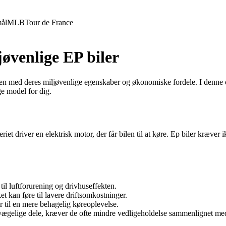
ål
MLB
Tour de France
jøvenlige EP biler
toren med deres miljøvenlige egenskaber og økonomiske fordele. I denne 
ge model for dig.
tteriet driver en elektrisk motor, der får bilen til at køre. Ep biler kræv
til luftforurening og drivhuseffekten.
ket kan føre til lavere driftsomkostninger.
ger til en mere behagelig køreoplevelse.
vægelige dele, kræver de ofte mindre vedligeholdelse sammenlignet med