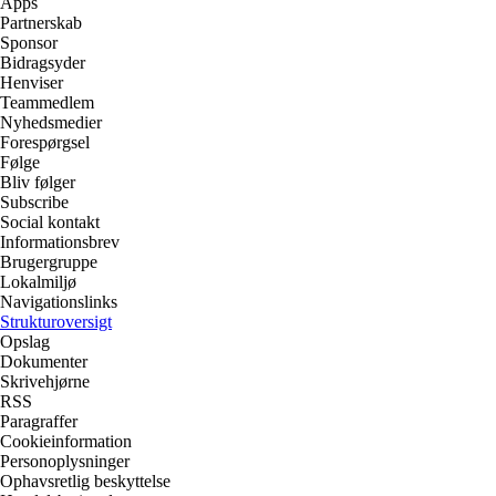
Apps
Partnerskab
Sponsor
Bidragsyder
Henviser
Teammedlem
Nyhedsmedier
Forespørgsel
Følge
Bliv følger
Subscribe
Social kontakt
Informationsbrev
Brugergruppe
Lokalmiljø
Navigationslinks
Strukturoversigt
Opslag
Dokumenter
Skrivehjørne
RSS
Paragraffer
Cookieinformation
Personoplysninger
Ophavsretlig beskyttelse