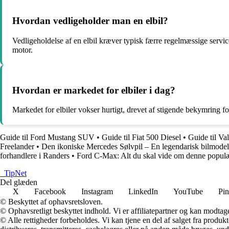
Hvordan vedligeholder man en elbil?
Vedligeholdelse af en elbil kræver typisk færre regelmæssige servicee
motor.
Hvordan er markedet for elbiler i dag?
Markedet for elbiler vokser hurtigt, drevet af stigende bekymring for
Guide til Ford Mustang SUV
•
Guide til Fiat 500 Diesel
•
Guide til Va
Freelander
•
Den ikoniske Mercedes Sølvpil – En legendarisk bilmodel
forhandlere i Randers
•
Ford C-Max: Alt du skal vide om denne popul
_
TipNet
Del glæden
X
Facebook
Instagram
LinkedIn
YouTube
Pin
© Beskyttet af ophavsretsloven.
© Ophavsretligt beskyttet indhold. Vi er affiliatepartner og kan modtag
© Alle rettigheder forbeholdes. Vi kan tjene en del af salget fra produk