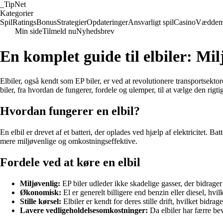
_
TipNet
Kategorier
Spil
Ratings
Bonus
Strategier
Opdateringer
Ansvarligt spil
Casino
Væddem
Min side
Tilmeld nu
Nyhedsbrev
En komplet guide til elbiler: Mil
Elbiler, også kendt som EP biler, er ved at revolutionere transportsek
biler, fra hvordan de fungerer, fordele og ulemper, til at vælge den rigti
Hvordan fungerer en elbil?
En elbil er drevet af et batteri, der oplades ved hjælp af elektricitet. Ba
mere miljøvenlige og omkostningseffektive.
Fordele ved at køre en elbil
Miljøvenlig:
EP biler udleder ikke skadelige gasser, der bidrager 
Økonomisk:
El er generelt billigere end benzin eller diesel, hvil
Stille kørsel:
Elbiler er kendt for deres stille drift, hvilket bidra
Lavere vedligeholdelsesomkostninger:
Da elbiler har færre be