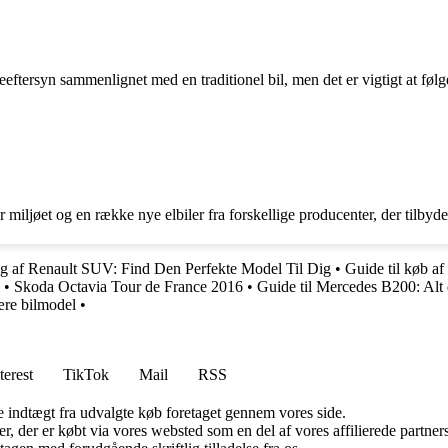
ftersyn sammenlignet med en traditionel bil, men det er vigtigt at følge 
 miljøet og en række nye elbiler fra forskellige producenter, der tilbyder
lg af Renault SUV: Find Den Perfekte Model Til Dig
•
Guide til køb a
•
Skoda Octavia Tour de France 2016
•
Guide til Mercedes B200: Alt 
ære bilmodel
•
terest
TikTok
Mail
RSS
e indtægt fra udvalgte køb foretaget gennem vores side.
ter, der er købt via vores websted som en del af vores affilierede partn