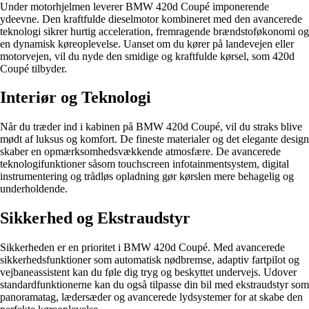
Under motorhjelmen leverer BMW 420d Coupé imponerende
ydeevne. Den kraftfulde dieselmotor kombineret med den avancerede
teknologi sikrer hurtig acceleration, fremragende brændstoføkonomi og
en dynamisk køreoplevelse. Uanset om du kører på landevejen eller
motorvejen, vil du nyde den smidige og kraftfulde kørsel, som 420d
Coupé tilbyder.
Interiør og Teknologi
Når du træder ind i kabinen på BMW 420d Coupé, vil du straks blive
mødt af luksus og komfort. De fineste materialer og det elegante design
skaber en opmærksomhedsvækkende atmosfære. De avancerede
teknologifunktioner såsom touchscreen infotainmentsystem, digital
instrumentering og trådløs opladning gør kørslen mere behagelig og
underholdende.
Sikkerhed og Ekstraudstyr
Sikkerheden er en prioritet i BMW 420d Coupé. Med avancerede
sikkerhedsfunktioner som automatisk nødbremse, adaptiv fartpilot og
vejbaneassistent kan du føle dig tryg og beskyttet undervejs. Udover
standardfunktionerne kan du også tilpasse din bil med ekstraudstyr som
panoramatag, lædersæder og avancerede lydsystemer for at skabe den