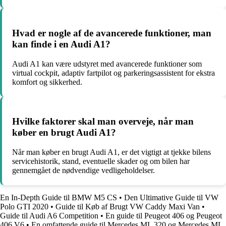
Hvad er nogle af de avancerede funktioner, man
kan finde i en Audi A1?
Audi A1 kan være udstyret med avancerede funktioner som
virtual cockpit, adaptiv fartpilot og parkeringsassistent for ekstra
komfort og sikkerhed.
Hvilke faktorer skal man overveje, når man
køber en brugt Audi A1?
Når man køber en brugt Audi A1, er det vigtigt at tjekke bilens
servicehistorik, stand, eventuelle skader og om bilen har
gennemgået de nødvendige vedligeholdelser.
En In-Depth Guide til BMW M5 CS
•
Den Ultimative Guide til VW
Polo GTI 2020
•
Guide til Køb af Brugt VW Caddy Maxi Van
•
Guide til Audi A6 Competition
•
En guide til Peugeot 406 og Peugeot
406 V6
•
En omfattende guide til Mercedes ML 320 og Mercedes ML