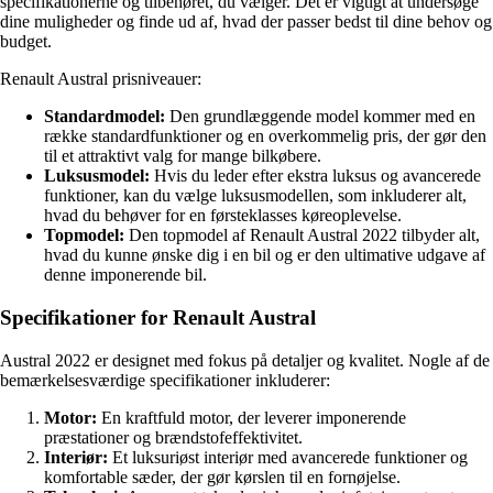
specifikationerne og tilbehøret, du vælger. Det er vigtigt at undersøge
dine muligheder og finde ud af, hvad der passer bedst til dine behov og
budget.
Renault Austral prisniveauer:
Standardmodel:
Den grundlæggende model kommer med en
række standardfunktioner og en overkommelig pris, der gør den
til et attraktivt valg for mange bilkøbere.
Luksusmodel:
Hvis du leder efter ekstra luksus og avancerede
funktioner, kan du vælge luksusmodellen, som inkluderer alt,
hvad du behøver for en førsteklasses køreoplevelse.
Topmodel:
Den topmodel af Renault Austral 2022 tilbyder alt,
hvad du kunne ønske dig i en bil og er den ultimative udgave af
denne imponerende bil.
Specifikationer for Renault Austral
Austral 2022 er designet med fokus på detaljer og kvalitet. Nogle af de
bemærkelsesværdige specifikationer inkluderer:
Motor:
En kraftfuld motor, der leverer imponerende
præstationer og brændstofeffektivitet.
Interiør:
Et luksuriøst interiør med avancerede funktioner og
komfortable sæder, der gør kørslen til en fornøjelse.