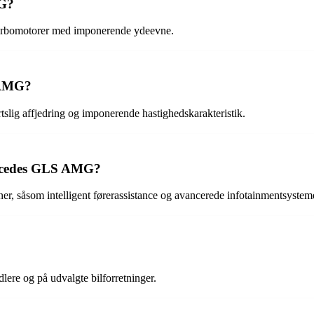
MG?
urbomotorer med imponerende ydeevne.
 AMG?
ig affjedring og imponerende hastighedskarakteristik.
Mercedes GLS AMG?
 såsom intelligent førerassistance og avancerede infotainmentsysteme
re og på udvalgte bilforretninger.