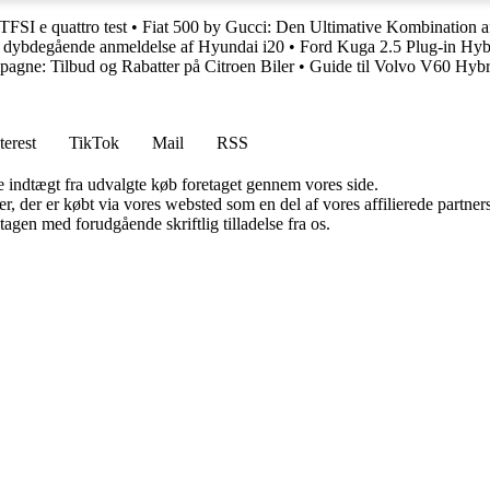
FSI e quattro test
•
Fiat 500 by Gucci: Den Ultimative Kombination af
 dybdegående anmeldelse af Hyundai i20
•
Ford Kuga 2.5 Plug-in Hy
agne: Tilbud og Rabatter på Citroen Biler
•
Guide til Volvo V60 Hybr
terest
TikTok
Mail
RSS
e indtægt fra udvalgte køb foretaget gennem vores side.
ter, der er købt via vores websted som en del af vores affilierede partn
tagen med forudgående skriftlig tilladelse fra os.