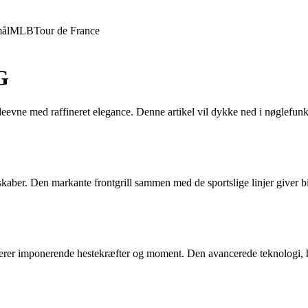
ål
MLB
Tour de France
G
vne med raffineret elegance. Denne artikel vil dykke ned i nøglefun
r. Den markante frontgrill sammen med de sportslige linjer giver bil
rer imponerende hestekræfter og moment. Den avancerede teknologi, h