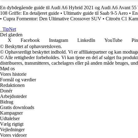
En dybdegående guide til Audi A6 Hybrid 2021 og Audi A6 Avant 55 T
108 Griffe: En detaljeret guide
•
Ultimativ guide til Saab 9-5 Aero
•
En
•
Cupra Formentor: Den Ultimative Crossover SUV
•
Citroën C1 Kamp
_
TipNet
Del glæden
X
Facebook
Instagram
LinkedIn
YouTube
Pin
© Beskyttet af ophavsretsloven.
© Ophavsretligt beskyttet indhold. Vi er affiliatepartner og kan modtag
© Alle rettigheder forbeholdes. Vi kan tjene en del af salget fra produk
distribueres, transmitteres, cachelagres eller på anden måde bruges, und
Mød os
Vores historie
Formål og værdier
Redaktionen
Donér
Arbejdssteder
Bidrag
Gratis downloads
Kampagner
Udtalelser
Vælg rigtigt
Vejledninger
Vores videoer