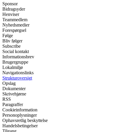
Sponsor
Bidragsyder
Henviser
Teammedlem
Nyhedsmedier
Forespørgsel
Følge
Bliv følger
Subscribe
Social kontakt
Informationsbrev
Brugergruppe
Lokalmiljø
Navigationslinks
Strukturoversigt
Opslag
Dokumenter
Skrivehjørne
RSS
Paragraffer
Cookieinformation
Personoplysninger
Ophavsretlig beskyttelse
Handelsbetingelser
Tilgang