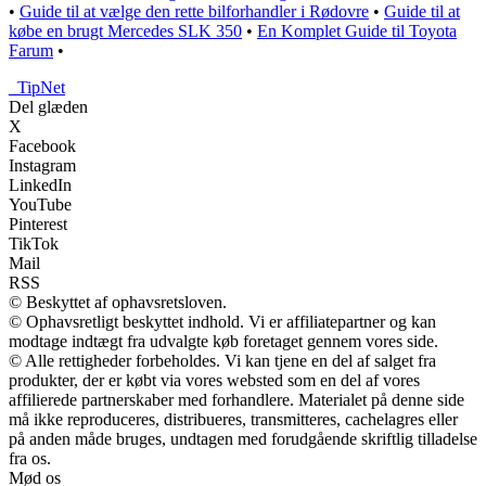
•
Guide til at vælge den rette bilforhandler i Rødovre
•
Guide til at
købe en brugt Mercedes SLK 350
•
En Komplet Guide til Toyota
Farum
•
_
TipNet
Del glæden
X
Facebook
Instagram
LinkedIn
YouTube
Pinterest
TikTok
Mail
RSS
© Beskyttet af ophavsretsloven.
© Ophavsretligt beskyttet indhold. Vi er affiliatepartner og kan
modtage indtægt fra udvalgte køb foretaget gennem vores side.
© Alle rettigheder forbeholdes. Vi kan tjene en del af salget fra
produkter, der er købt via vores websted som en del af vores
affilierede partnerskaber med forhandlere. Materialet på denne side
må ikke reproduceres, distribueres, transmitteres, cachelagres eller
på anden måde bruges, undtagen med forudgående skriftlig tilladelse
fra os.
Mød os