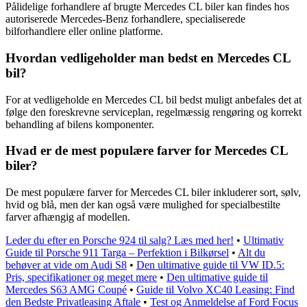
Pålidelige forhandlere af brugte Mercedes CL biler kan findes hos
autoriserede Mercedes-Benz forhandlere, specialiserede
bilforhandlere eller online platforme.
Hvordan vedligeholder man bedst en Mercedes CL
bil?
For at vedligeholde en Mercedes CL bil bedst muligt anbefales det at
følge den foreskrevne serviceplan, regelmæssig rengøring og korrekt
behandling af bilens komponenter.
Hvad er de mest populære farver for Mercedes CL
biler?
De mest populære farver for Mercedes CL biler inkluderer sort, sølv,
hvid og blå, men der kan også være mulighed for specialbestilte
farver afhængig af modellen.
Leder du efter en Porsche 924 til salg? Læs med her!
•
Ultimativ
Guide til Porsche 911 Targa – Perfektion i Bilkørsel
•
Alt du
behøver at vide om Audi S8
•
Den ultimative guide til VW ID.5:
Pris, specifikationer og meget mere
•
Den ultimative guide til
Mercedes S63 AMG Coupé
•
Guide til Volvo XC40 Leasing: Find
den Bedste Privatleasing Aftale
•
Test og Anmeldelse af Ford Focus