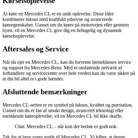
Kørselsoplevelse
At køre en Mercedes CL er en unik oplevelse. Disse biler
kombinerer luksus med kraftfuld ydeevne og avancerede
køreegenskaber. Uanset om du kører på motorvejen eller gennem
byen, vil en Mercedes CL give dig en behagelig og dynamisk
kørselsoplevelse.
Aftersales og Service
Når du ejer en Mercedes CL, kan du forvente førsteklasses service
og support fra Mercedes-Benz. Med et omfattende netværk af
forhandlere og servicecentre over hele verden kan du være sikker på
at din bil altid er i gode hænder.
Afsluttende bemærkninger
Mercedes CL-serien er en symbol på luksus, kvalitet og præstation.
Uanset om du er fan af smukt design, avanceret teknologi eller
enestående køreoplevelse, vil en Mercedes CL bil ikke skuffe.
Citat: Mercedes CL – når kun det bedste er godt nok.
Tak for at læse vores guide til Mercedes CL. Vi håber, at denne