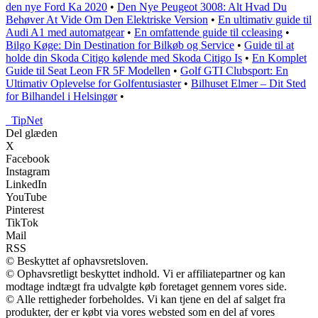
den nye Ford Ka 2020
•
Den Nye Peugeot 3008: Alt Hvad Du
Behøver At Vide Om Den Elektriske Version
•
En ultimativ guide til
Audi A1 med automatgear
•
En omfattende guide til ccleasing
•
Bilgo Køge: Din Destination for Bilkøb og Service
•
Guide til at
holde din Skoda Citigo kølende med Skoda Citigo Is
•
En Komplet
Guide til Seat Leon FR 5F Modellen
•
Golf GTI Clubsport: En
Ultimativ Oplevelse for Golfentusiaster
•
Bilhuset Elmer – Dit Sted
for Bilhandel i Helsingør
•
_
TipNet
Del glæden
X
Facebook
Instagram
LinkedIn
YouTube
Pinterest
TikTok
Mail
RSS
© Beskyttet af ophavsretsloven.
© Ophavsretligt beskyttet indhold. Vi er affiliatepartner og kan
modtage indtægt fra udvalgte køb foretaget gennem vores side.
© Alle rettigheder forbeholdes. Vi kan tjene en del af salget fra
produkter, der er købt via vores websted som en del af vores