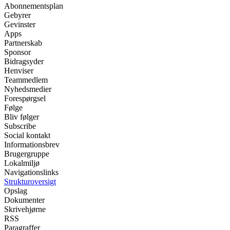
Abonnementsplan
Gebyrer
Gevinster
Apps
Partnerskab
Sponsor
Bidragsyder
Henviser
Teammedlem
Nyhedsmedier
Forespørgsel
Følge
Bliv følger
Subscribe
Social kontakt
Informationsbrev
Brugergruppe
Lokalmiljø
Navigationslinks
Strukturoversigt
Opslag
Dokumenter
Skrivehjørne
RSS
Paragraffer