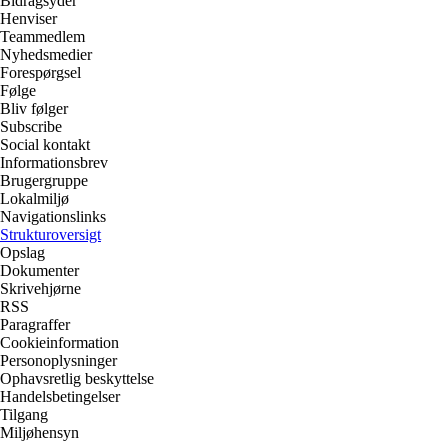
Bidragsyder
Henviser
Teammedlem
Nyhedsmedier
Forespørgsel
Følge
Bliv følger
Subscribe
Social kontakt
Informationsbrev
Brugergruppe
Lokalmiljø
Navigationslinks
Strukturoversigt
Opslag
Dokumenter
Skrivehjørne
RSS
Paragraffer
Cookieinformation
Personoplysninger
Ophavsretlig beskyttelse
Handelsbetingelser
Tilgang
Miljøhensyn