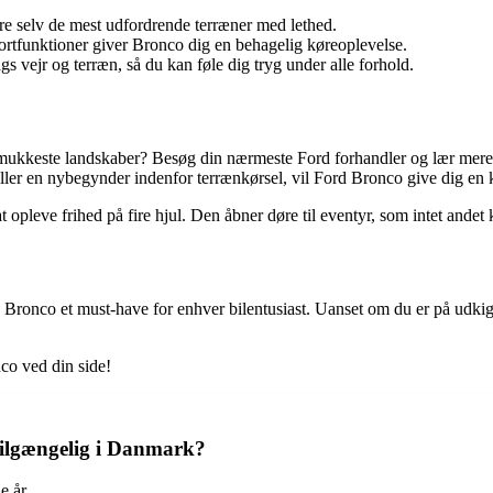
are selv de mest udfordrende terræner med lethed.
tfunktioner giver Bronco dig en behagelig køreoplevelse.
gs vejr og terræn, så du kan føle dig tryg under alle forhold.
keste landskaber? Besøg din nærmeste Ford forhandler og lær mere om
eller en nybegynder indenfor terrænkørsel, vil Ford Bronco give dig en
 opleve frihed på fire hjul. Den åbner døre til eventyr, som intet andet
onco et must-have for enhver bilentusiast. Uanset om du er på udkig efte
co ved din side!
tilgængelig i Danmark?
e år.