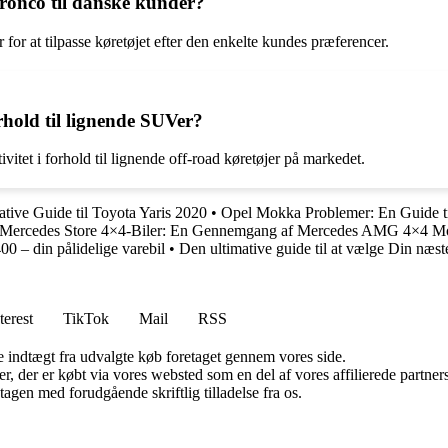
Bronco til danske kunder?
 for at tilpasse køretøjet efter den enkelte kundes præferencer.
rhold til lignende SUVer?
tet i forhold til lignende off-road køretøjer på markedet.
tive Guide til Toyota Yaris 2020
•
Opel Mokka Problemer: En Guide ti
l Mercedes Store 4×4-Biler: En Gennemgang af Mercedes AMG 4×4 Mo
0 – din pålidelige varebil
•
Den ultimative guide til at vælge Din næ
terest
TikTok
Mail
RSS
e indtægt fra udvalgte køb foretaget gennem vores side.
ter, der er købt via vores websted som en del af vores affilierede partn
tagen med forudgående skriftlig tilladelse fra os.