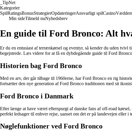
_
TipNet
Kategorier
Spil
Ratings
Bonus
Strategier
Opdateringer
Ansvarligt spil
Casino
Væddem
Min side
Tilmeld nu
Nyhedsbrev
En guide til Ford Bronco: Alt h
Er du en entusiast af terrænkørsel og eventyr, så kender du uden tvivl
begejstrede. Læs videre for at få en dybdegående guide til Ford Bronco
Historien bag Ford Bronco
Med en arv, der går tilbage til 1960erne, har Ford Bronco en rig histori
fortsætter den nye generation af Ford Bronco traditionen med sit ikoni
Ford Bronco i Danmark
Efter længe at have været efterspurgt af danske fans af off-road kørs
perfekt ledsager til enhver rejse, uanset om det er på landevejen eller i 
Nøglefunktioner ved Ford Bronco