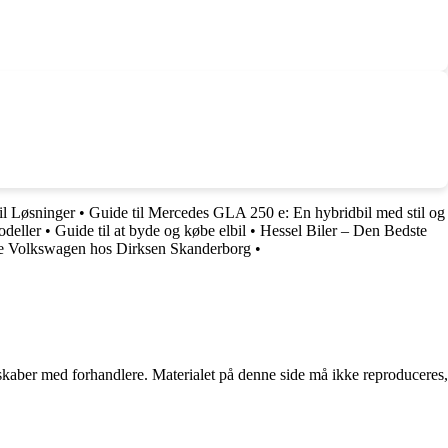
l Løsninger
•
Guide til Mercedes GLA 250 e: En hybridbil med stil og
deller
•
Guide til at byde og købe elbil
•
Hessel Biler – Den Bedste
ste Volkswagen hos Dirksen Skanderborg
•
erskaber med forhandlere. Materialet på denne side må ikke reproduceres,