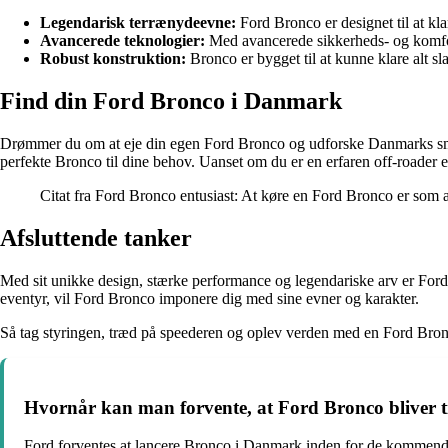
Legendarisk terrænydeevne:
Ford Bronco er designet til at kl
Avancerede teknologier:
Med avancerede sikkerheds- og komfor
Robust konstruktion:
Bronco er bygget til at kunne klare alt sla
Find din Ford Bronco i Danmark
Drømmer du om at eje din egen Ford Bronco og udforske Danmarks smuk
perfekte Bronco til dine behov. Uanset om du er en erfaren off-roader 
Citat fra Ford Bronco entusiast: At køre en Ford Bronco er som at
Afsluttende tanker
Med sit unikke design, stærke performance og legendariske arv er Ford Br
eventyr, vil Ford Bronco imponere dig med sine evner og karakter.
Så tag styringen, træd på speederen og oplev verden med en Ford Bron
Hvornår kan man forvente, at Ford Bronco bliver 
Ford forventes at lancere Bronco i Danmark inden for de kommend