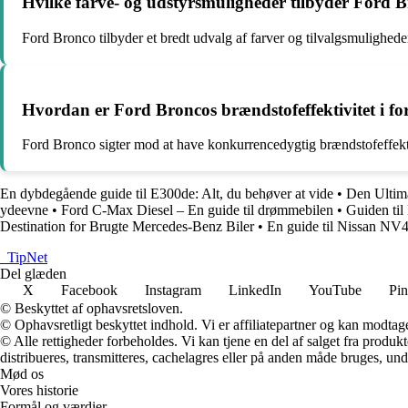
Hvilke farve- og udstyrsmuligheder tilbyder Ford 
Ford Bronco tilbyder et bredt udvalg af farver og tilvalgsmuligheder
Hvordan er Ford Broncos brændstofeffektivitet i fo
Ford Bronco sigter mod at have konkurrencedygtig brændstofeffektivi
En dybdegående guide til E300de: Alt, du behøver at vide
•
Den Ultima
ydeevne
•
Ford C-Max Diesel – En guide til drømmebilen
•
Guiden ti
Destination for Brugte Mercedes-Benz Biler
•
En guide til Nissan NV40
_
TipNet
Del glæden
X
Facebook
Instagram
LinkedIn
YouTube
Pin
© Beskyttet af ophavsretsloven.
© Ophavsretligt beskyttet indhold. Vi er affiliatepartner og kan modtag
© Alle rettigheder forbeholdes. Vi kan tjene en del af salget fra produk
distribueres, transmitteres, cachelagres eller på anden måde bruges, und
Mød os
Vores historie
Formål og værdier