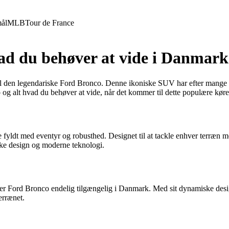
ål
MLB
Tour de France
vad du behøver at vide i Danmark
 til den legendariske Ford Bronco. Denne ikoniske SUV har efter mange å
 og alt hvad du behøver at vide, når det kommer til dette populære køre
e fyldt med eventyr og robusthed. Designet til at tackle enhver terræn m
ske design og moderne teknologi.
el, er Ford Bronco endelig tilgængelig i Danmark. Med sit dynamiske d
terrænet.