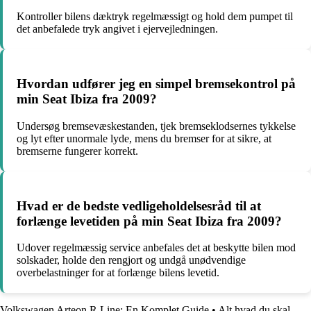
Kontroller bilens dæktryk regelmæssigt og hold dem pumpet til
det anbefalede tryk angivet i ejervejledningen.
Hvordan udfører jeg en simpel bremsekontrol på
min Seat Ibiza fra 2009?
Undersøg bremsevæskestanden, tjek bremseklodsernes tykkelse
og lyt efter unormale lyde, mens du bremser for at sikre, at
bremserne fungerer korrekt.
Hvad er de bedste vedligeholdelsesråd til at
forlænge levetiden på min Seat Ibiza fra 2009?
Udover regelmæssig service anbefales det at beskytte bilen mod
solskader, holde den rengjort og undgå unødvendige
overbelastninger for at forlænge bilens levetid.
Volkswagen Arteon R Line: En Komplet Guide
•
Alt hvad du skal