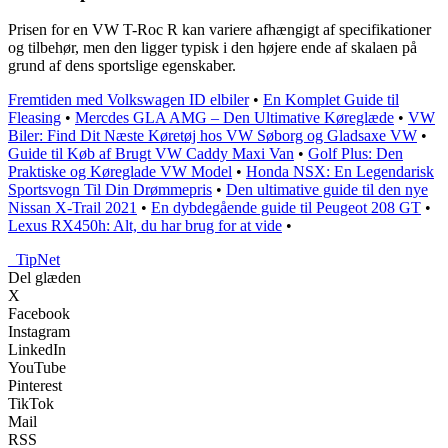
Prisen for en VW T-Roc R kan variere afhængigt af specifikationer
og tilbehør, men den ligger typisk i den højere ende af skalaen på
grund af dens sportslige egenskaber.
Fremtiden med Volkswagen ID elbiler
•
En Komplet Guide til
Fleasing
•
Mercdes GLA AMG – Den Ultimative Køreglæde
•
VW
Biler: Find Dit Næste Køretøj hos VW Søborg og Gladsaxe VW
•
Guide til Køb af Brugt VW Caddy Maxi Van
•
Golf Plus: Den
Praktiske og Køreglade VW Model
•
Honda NSX: En Legendarisk
Sportsvogn Til Din Drømmepris
•
Den ultimative guide til den nye
Nissan X-Trail 2021
•
En dybdegående guide til Peugeot 208 GT
•
Lexus RX450h: Alt, du har brug for at vide
•
_
TipNet
Del glæden
X
Facebook
Instagram
LinkedIn
YouTube
Pinterest
TikTok
Mail
RSS