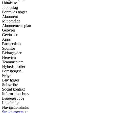
Udtalelse
Jobopslag
Fortæl os noget
Abonnent
Mit område
Abonnementsplan
Gebyrer
Gevinster
Apps
Partnerskab
Sponsor
Bidragsyder
Henviser
Teammedlem
Nyhedsmedier
Forespørgsel
Følge
Bliv følger
Subscribe
Social kontakt
Informationsbrev
Brugergruppe
Lokalmiljø
Navigationslinks
Strukturoversigt