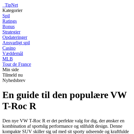
_
TipNet
Kategorier
Spil
Ratings
Bonus
Strategier
Opdateringer
Ansvarligt spil
Casino
Væddemål
MLB
Tour de France
Min side
Tilmeld nu
Nyhedsbrev
En guide til den populære VW
T-Roc R
Den nye VW T-Roc R er det perfekte valg for dig, der ønsker en
kombination af sportslig performance og stilfuldt design. Denne
kompakte SUV skiller sig ud med sit sporty udseende og kraftfulde