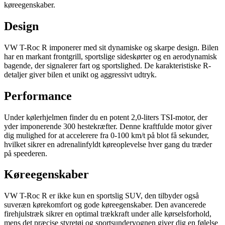
køreegenskaber.
Design
VW T-Roc R imponerer med sit dynamiske og skarpe design. Bilen
har en markant frontgrill, sportslige sideskørter og en aerodynamisk
bagende, der signalerer fart og sportslighed. De karakteristiske R-
detaljer giver bilen et unikt og aggressivt udtryk.
Performance
Under kølerhjelmen finder du en potent 2,0-liters TSI-motor, der
yder imponerende 300 hestekræfter. Denne kraftfulde motor giver
dig mulighed for at accelerere fra 0-100 km/t på blot få sekunder,
hvilket sikrer en adrenalinfyldt køreoplevelse hver gang du træder
på speederen.
Køreegenskaber
VW T-Roc R er ikke kun en sportslig SUV, den tilbyder også
suveræn kørekomfort og gode køreegenskaber. Den avancerede
firehjulstræk sikrer en optimal trækkraft under alle kørselsforhold,
mens det præcise styretøj og sportsundervognen giver dig en følelse