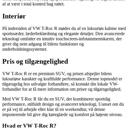
af at være i total kontrol bag rattet.
Interiør
På indersiden af VW T-Roc R mødes du af en luksuriøs kabine med
sportssæder, læderbeklædning og elegante detaljer. Den avancerede
teknologi omfatter en intuitiv touchscreen-infotainmentskærm, der
giver dig nem adgang til bilens funktioner og
underholdningssystemer.
Pris og tilgængelighed
VW T-Roc R er en premium SUV, og prisen afspejler bilens
luksuriøse karakter og kraftfulde performance. Denne topmodel er
tilgængelig hos udvalgte forhandlere, så kontakt din lokale VW-
forhandler for at få mere information om priser og tilgængelighed.
Med VW T-Roc R får du en SUV, der kombinerer sportslig
performance, stilfuldt design og avanceret teknologi. Uanset om du
er på vej til arbejde eller klar til en weekendtur, vil denne
imponerende bil give dig køreglæde og komfort på højeste niveau.
Hvad er VW T-Roc R?