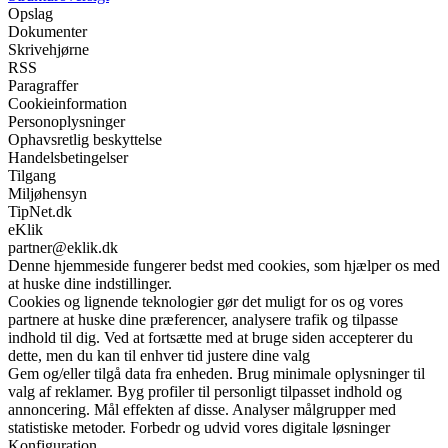
Opslag
Dokumenter
Skrivehjørne
RSS
Paragraffer
Cookieinformation
Personoplysninger
Ophavsretlig beskyttelse
Handelsbetingelser
Tilgang
Miljøhensyn
TipNet.dk
eKlik
partner@eklik.dk
Denne hjemmeside fungerer bedst med cookies, som hjælper os med
at huske dine indstillinger.
Cookies og lignende teknologier gør det muligt for os og vores
partnere at huske dine præferencer, analysere trafik og tilpasse
indhold til dig. Ved at fortsætte med at bruge siden accepterer du
dette, men du kan til enhver tid justere dine valg
Gem og/eller tilgå data fra enheden. Brug minimale oplysninger til
valg af reklamer. Byg profiler til personligt tilpasset indhold og
annoncering. Mål effekten af disse. Analyser målgrupper med
statistiske metoder. Forbedr og udvid vores digitale løsninger
Konfiguration