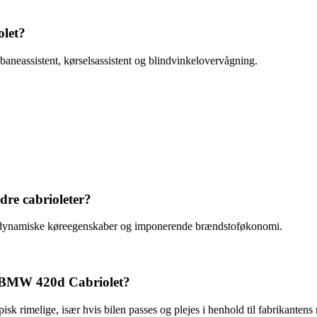
let?
eassistent, kørselsassistent og blindvinkelovervågning.
re cabrioleter?
g, dynamiske køreegenskaber og imponerende brændstoføkonomi.
n BMW 420d Cabriolet?
rimelige, især hvis bilen passes og plejes i henhold til fabrikantens r