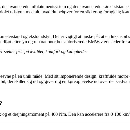
r, det avancerede infotainmentsystem og den avancerede køreassistanc
let udstyret med alt, hvad du behøver for en sikker og fornøjelig køre
eterstand og ekstraudstyr. Det er vigtigt at huske på, at en luksusbil
 udført eftersyn og reparationer hos autoriserede BMW-værksteder for a
 sætter pris på kvalitet, komfort og køreglæde.
evne på en unik måde. Med sit imponerende design, kraftfulde motor og 
l, der skiller sig ud og giver dig en køreoplevelse ud over det sædvan
?
k og et drejningsmoment på 400 Nm. Den kan accelerere fra 0-100 km/t