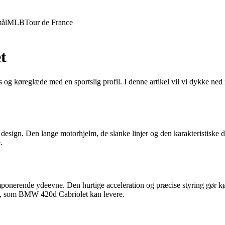
ål
MLB
Tour de France
t
s og køreglæde med en sportslig profil. I denne artikel vil vi dykke n
ign. Den lange motorhjelm, de slanke linjer og den karakteristiske dobb
.
mponerende ydeevne. Den hurtige acceleration og præcise styring gør 
ik, som BMW 420d Cabriolet kan levere.