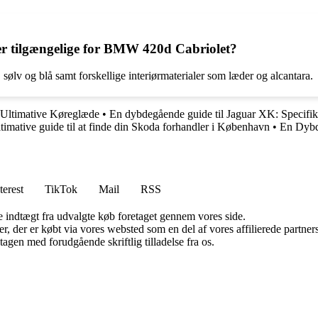
 der tilgængelige for BMW 420d Cabriolet?
sølv og blå samt forskellige interiørmaterialer som læder og alcantara.
ltimative Køreglæde
•
En dybdegående guide til Jaguar XK: Specifik
timative guide til at finde din Skoda forhandler i København
•
En Dybd
terest
TikTok
Mail
RSS
e indtægt fra udvalgte køb foretaget gennem vores side.
ter, der er købt via vores websted som en del af vores affilierede partn
tagen med forudgående skriftlig tilladelse fra os.