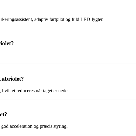
eringsassistent, adaptiv fartpilot og fuld LED-lygter.
olet?
abriolet?
hvilket reduceres når taget er nede.
et?
od acceleration og præcis styring.