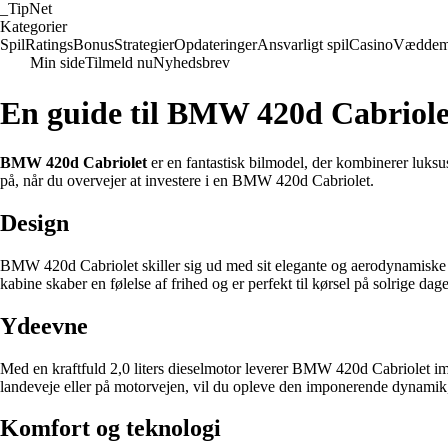
_
TipNet
Kategorier
Spil
Ratings
Bonus
Strategier
Opdateringer
Ansvarligt spil
Casino
Væddem
Min side
Tilmeld nu
Nyhedsbrev
En guide til BMW 420d Cabriole
BMW 420d Cabriolet
er en fantastisk bilmodel, der kombinerer luksu
på, når du overvejer at investere i en BMW 420d Cabriolet.
Design
BMW 420d Cabriolet skiller sig ud med sit elegante og aerodynamiske des
kabine skaber en følelse af frihed og er perfekt til kørsel på solrige dage
Ydeevne
Med en kraftfuld 2,0 liters dieselmotor leverer BMW 420d Cabriolet i
landeveje eller på motorvejen, vil du opleve den imponerende dynam
Komfort og teknologi