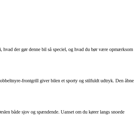
ed i, hvad der gør denne bil så speciel, og hvad du bør være opmærksom
eltnyre-frontgrill giver bilen et sporty og stilfuldt udtryk. Den åbne
kørslen både sjov og spændende. Uanset om du kører langs snoede