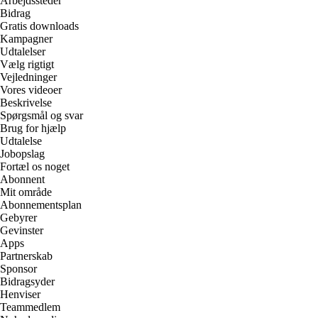
Arbejdssteder
Bidrag
Gratis downloads
Kampagner
Udtalelser
Vælg rigtigt
Vejledninger
Vores videoer
Beskrivelse
Spørgsmål og svar
Brug for hjælp
Udtalelse
Jobopslag
Fortæl os noget
Abonnent
Mit område
Abonnementsplan
Gebyrer
Gevinster
Apps
Partnerskab
Sponsor
Bidragsyder
Henviser
Teammedlem