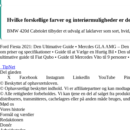
Hvilke forskellige farver og interiørmuligheder er
BMW 420d Cabriolet tilbyder et udvalg af lakfarver som sort, hvid, 
Ford Fiesta 2021: Den Ultimative Guide
•
Mercdes GLA AMG – Den U
om priser og specifikationer
•
Guide til at Vælge en Hurtig Bil
•
Den ul
ultimative guide til Fiat Qubo
•
Guide til Mercedes Vito til 9 personer
•
_
TipNet
Del glæden
X
Facebook
Instagram
LinkedIn
YouTube
Pin
© Beskyttet af ophavsretsloven.
© Ophavsretligt beskyttet indhold. Vi er affiliatepartner og kan modtag
© Alle rettigheder forbeholdes. Vi kan tjene en del af salget fra produk
distribueres, transmitteres, cachelagres eller på anden måde bruges, und
Mød os
Vores historie
Formål og værdier
Redaktionen
Donér