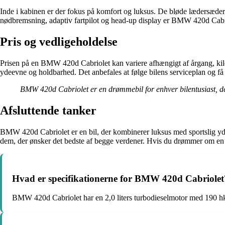
Inde i kabinen er der fokus på komfort og luksus. De bløde lædersæde
nødbremsning, adaptiv fartpilot og head-up display er BMW 420d Cabrio
Pris og vedligeholdelse
Prisen på en BMW 420d Cabriolet kan variere afhængigt af årgang, kilom
ydeevne og holdbarhed. Det anbefales at følge bilens serviceplan og få
BMW 420d Cabriolet er en drømmebil for enhver bilentusiast, der
Afsluttende tanker
BMW 420d Cabriolet er en bil, der kombinerer luksus med sportslig yde
dem, der ønsker det bedste af begge verdener. Hvis du drømmer om en bi
Hvad er specifikationerne for BMW 420d Cabriolet
BMW 420d Cabriolet har en 2,0 liters turbodieselmotor med 190 h