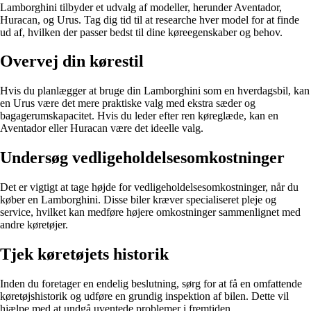
Lamborghini tilbyder et udvalg af modeller, herunder Aventador,
Huracan, og Urus. Tag dig tid til at researche hver model for at finde
ud af, hvilken der passer bedst til dine køreegenskaber og behov.
Overvej din kørestil
Hvis du planlægger at bruge din Lamborghini som en hverdagsbil, kan
en Urus være det mere praktiske valg med ekstra sæder og
bagagerumskapacitet. Hvis du leder efter ren køreglæde, kan en
Aventador eller Huracan være det ideelle valg.
Undersøg vedligeholdelsesomkostninger
Det er vigtigt at tage højde for vedligeholdelsesomkostninger, når du
køber en Lamborghini. Disse biler kræver specialiseret pleje og
service, hvilket kan medføre højere omkostninger sammenlignet med
andre køretøjer.
Tjek køretøjets historik
Inden du foretager en endelig beslutning, sørg for at få en omfattende
køretøjshistorik og udføre en grundig inspektion af bilen. Dette vil
hjælpe med at undgå uventede problemer i fremtiden.