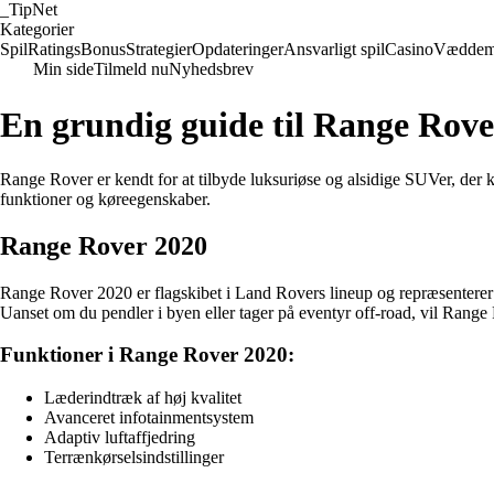
_
TipNet
Kategorier
Spil
Ratings
Bonus
Strategier
Opdateringer
Ansvarligt spil
Casino
Væddem
Min side
Tilmeld nu
Nyhedsbrev
En grundig guide til Range Rove
Range Rover er kendt for at tilbyde luksuriøse og alsidige SUVer, der 
funktioner og køreegenskaber.
Range Rover 2020
Range Rover 2020 er flagskibet i Land Rovers lineup og repræsenterer
Uanset om du pendler i byen eller tager på eventyr off-road, vil Rang
Funktioner i Range Rover 2020:
Læderindtræk af høj kvalitet
Avanceret infotainmentsystem
Adaptiv luftaffjedring
Terrænkørselsindstillinger