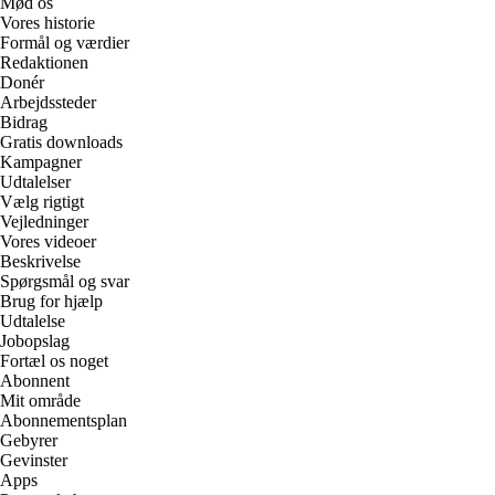
Mød os
Vores historie
Formål og værdier
Redaktionen
Donér
Arbejdssteder
Bidrag
Gratis downloads
Kampagner
Udtalelser
Vælg rigtigt
Vejledninger
Vores videoer
Beskrivelse
Spørgsmål og svar
Brug for hjælp
Udtalelse
Jobopslag
Fortæl os noget
Abonnent
Mit område
Abonnementsplan
Gebyrer
Gevinster
Apps