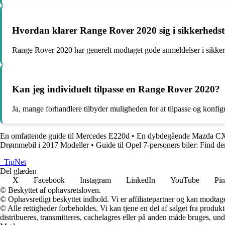
Hvordan klarer Range Rover 2020 sig i sikkerhedst
Range Rover 2020 har generelt modtaget gode anmeldelser i sikkerhe
Kan jeg individuelt tilpasse en Range Rover 2020?
Ja, mange forhandlere tilbyder muligheden for at tilpasse og konfi
En omfattende guide til Mercedes E220d
•
En dybdegående Mazda CX-
Drømmebil i 2017 Modeller
•
Guide til Opel 7-personers biler: Find den 
_
TipNet
Del glæden
X
Facebook
Instagram
LinkedIn
YouTube
Pin
© Beskyttet af ophavsretsloven.
© Ophavsretligt beskyttet indhold. Vi er affiliatepartner og kan modtag
© Alle rettigheder forbeholdes. Vi kan tjene en del af salget fra produk
distribueres, transmitteres, cachelagres eller på anden måde bruges, und