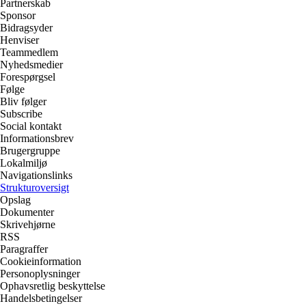
Partnerskab
Sponsor
Bidragsyder
Henviser
Teammedlem
Nyhedsmedier
Forespørgsel
Følge
Bliv følger
Subscribe
Social kontakt
Informationsbrev
Brugergruppe
Lokalmiljø
Navigationslinks
Strukturoversigt
Opslag
Dokumenter
Skrivehjørne
RSS
Paragraffer
Cookieinformation
Personoplysninger
Ophavsretlig beskyttelse
Handelsbetingelser