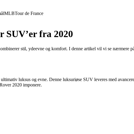
ål
MLB
Tour de France
r SUV’er fra 2020
kombinerer stil, ydeevne og komfort. I denne artikel vil vi se nærmere 
 ultimativ luksus og evne. Denne luksuriøse SUV leveres med avancered
e Rover 2020 imponere.