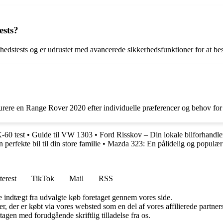
ests?
dstests og er udrustet med avancerede sikkerhedsfunktioner for at besk
gurere en Range Rover 2020 efter individuelle præferencer og behov for
60 test
•
Guide til VW 1303
•
Ford Risskov – Din lokale bilforhandle
perfekte bil til din store familie
•
Mazda 323: En pålidelig og populær
terest
TikTok
Mail
RSS
e indtægt fra udvalgte køb foretaget gennem vores side.
ter, der er købt via vores websted som en del af vores affilierede partn
tagen med forudgående skriftlig tilladelse fra os.