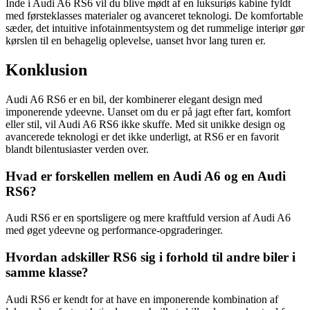
Inde i Audi A6 RS6 vil du blive mødt af en luksuriøs kabine fyldt
med førsteklasses materialer og avanceret teknologi. De komfortable
sæder, det intuitive infotainmentsystem og det rummelige interiør gør
kørslen til en behagelig oplevelse, uanset hvor lang turen er.
Konklusion
Audi A6 RS6 er en bil, der kombinerer elegant design med
imponerende ydeevne. Uanset om du er på jagt efter fart, komfort
eller stil, vil Audi A6 RS6 ikke skuffe. Med sit unikke design og
avancerede teknologi er det ikke underligt, at RS6 er en favorit
blandt bilentusiaster verden over.
Hvad er forskellen mellem en Audi A6 og en Audi
RS6?
Audi RS6 er en sportsligere og mere kraftfuld version af Audi A6
med øget ydeevne og performance-opgraderinger.
Hvordan adskiller RS6 sig i forhold til andre biler i
samme klasse?
Audi RS6 er kendt for at have en imponerende kombination af