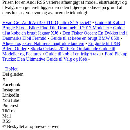
Prisen for en Audi RS6 varierer afhængigt af model, ekstraudstyr og
tilvalg, men generelt ligger den i den højere prisklasse på grund af
dens luksus, ydeevne og avancerede teknologi.
Hvad Gør Audi A6 3.0 TDI Quattro Så Speciel?
•
Guide til Køb af
Brugte Skoda Biler: Find Din Drømmebil i 2017 Modeller
•
Guide
til at købe en brugt Jaguar XJ6
•
Den Fisker Ocean: En Dykket ind i
Danmarks Elbil Fremtid
•
Guide til at købe en brugt BMW 850i
•
Algeen og skov: Naturens magtfulde tandem
•
En guide til L&B
Biler i Odder
•
Skoda Octavia 2020: En Omfattende Guide til
Modeller og Features
•
Guide til køb af en frikørt taxa
•
Ford Pickup
Trucks: Den Ultimative Guide til Valg og Køb
•
_
TipNet
Del glæden
X
Facebook
Instagram
LinkedIn
YouTube
Pinterest
TikTok
Mail
RSS
© Beskyttet af ophavsretsloven.