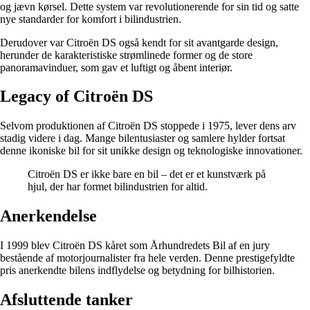
og jævn kørsel. Dette system var revolutionerende for sin tid og satte
nye standarder for komfort i bilindustrien.
Derudover var Citroën DS også kendt for sit avantgarde design,
herunder de karakteristiske strømlinede former og de store
panoramavinduer, som gav et luftigt og åbent interiør.
Legacy of Citroën DS
Selvom produktionen af Citroën DS stoppede i 1975, lever dens arv
stadig videre i dag. Mange bilentusiaster og samlere hylder fortsat
denne ikoniske bil for sit unikke design og teknologiske innovationer.
Citroën DS er ikke bare en bil – det er et kunstværk på
hjul, der har formet bilindustrien for altid.
Anerkendelse
I 1999 blev Citroën DS kåret som Århundredets Bil af en jury
bestående af motorjournalister fra hele verden. Denne prestigefyldte
pris anerkendte bilens indflydelse og betydning for bilhistorien.
Afsluttende tanker