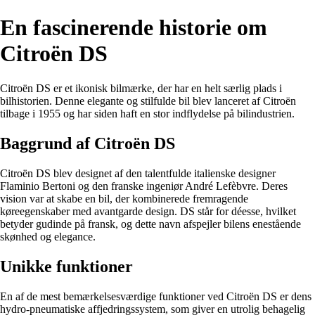
En fascinerende historie om
Citroën DS
Citroën DS er et ikonisk bilmærke, der har en helt særlig plads i
bilhistorien. Denne elegante og stilfulde bil blev lanceret af Citroën
tilbage i 1955 og har siden haft en stor indflydelse på bilindustrien.
Baggrund af Citroën DS
Citroën DS blev designet af den talentfulde italienske designer
Flaminio Bertoni og den franske ingeniør André Lefèbvre. Deres
vision var at skabe en bil, der kombinerede fremragende
køreegenskaber med avantgarde design. DS står for déesse, hvilket
betyder gudinde på fransk, og dette navn afspejler bilens enestående
skønhed og elegance.
Unikke funktioner
En af de mest bemærkelsesværdige funktioner ved Citroën DS er dens
hydro-pneumatiske affjedringssystem, som giver en utrolig behagelig